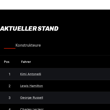
AKTUELLER STAND
Fahrer
Konstrukteure
Pos
Fahrer
1
Kimi Antonelli
2
Lewis Hamilton
3
George Russell
4
Charles Leclerc