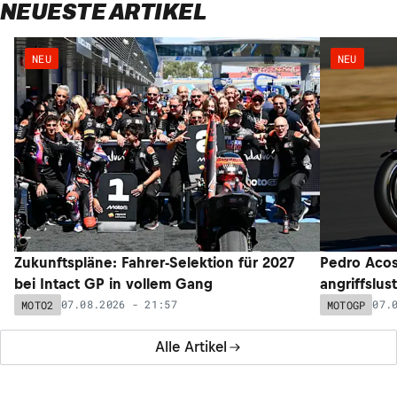
NEUESTE ARTIKEL
NEU
NEU
Zukunftspläne: Fahrer-Selektion für 2027
Pedro Acos
bei Intact GP in vollem Gang
angriffslus
07.08.2026 - 21:57
07.
MOTO2
MOTOGP
Alle Artikel