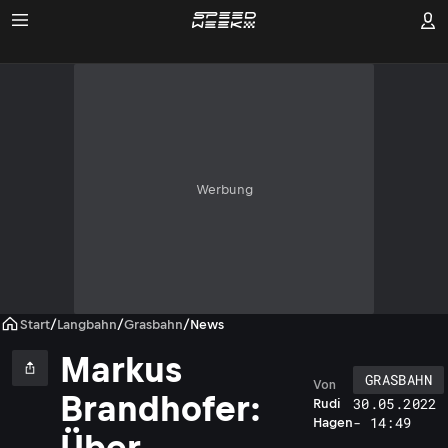
Werbung
Start
/
Langbahn
/
Grasbahn
/
News
Markus
GRASBAHN
Von
Brandhofer:
30.05.2022
Rudi
- 14:49
Hagen
Über