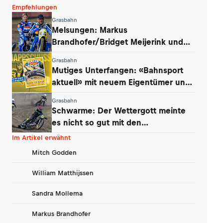
Empfehlungen
Grasbahn
Melsungen: Markus
Brandhofer/Bridget Meijerink und
Andrew Appleton siegten
Grasbahn
Mutiges Unterfangen: «Bahnsport
aktuell» mit neuem Eigentümer und
Konzept
Grasbahn
Schwarme: Der Wettergott meinte
es nicht so gut mit den
Niedersachsen
Im Artikel erwähnt
Mitch Godden
William Matthijssen
Sandra Mollema
Markus Brandhofer