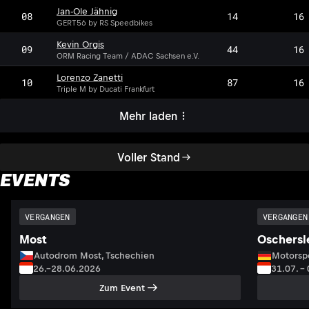
Jan-Ole Jähnig
08
14
16
GERT56 by RS Speedbikes
Kevin Orgis
09
44
16
ORM Racing Team / ADAC Sachsen e.V.
Lorenzo Zanetti
10
87
16
Triple M by Ducati Frankfurt
Mehr laden
Voller Stand
EVENTS
VERGANGEN
VERGANGEN
Most
Oschersl
Autodrom Most, Tschechien
Motorsp
26.–28.06.2026
31.07. –
Zum Event