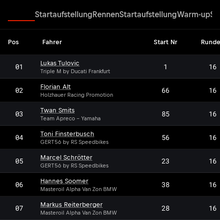
Rennen
Startaufstellung
Rennen
Startaufstellung
Warm-up
Su
Pos
Fahrer
Start Nr
Rund
Lukas Tulovic
01
1
16
Triple M by Ducati Frankfurt
Florian Alt
02
66
16
Holzhauer Racing Promotion
Twan Smits
03
85
16
Team Apreco - Yamaha
Toni Finsterbusch
04
56
16
GERT56 by RS Speedbikes
Marcel Schrötter
05
23
16
GERT56 by RS Speedbikes
Hannes Soomer
06
38
16
Masteroil Alpha Van Zon BMW
Markus Reiterberger
07
28
16
Masteroil Alpha Van Zon BMW