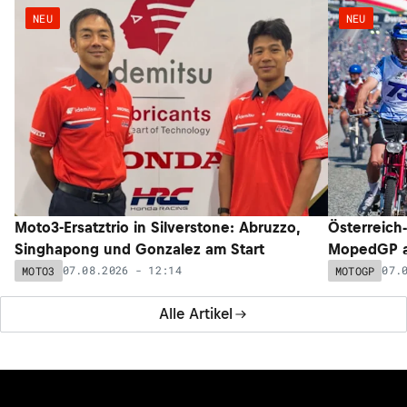
NEU
NEU
Moto3-Ersatztrio in Silverstone: Abruzzo,
Österreich
Singhapong und Gonzalez am Start
MopedGP a
07.08.2026 - 12:14
07.
MOTO3
MOTOGP
Alle Artikel