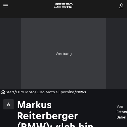
Werbung
Start
/
Euro Moto
/
Euro Moto Superbike
/
News
Markus
Von
Esthe
Reiterberger
Babel
(BMW): «Ich bin