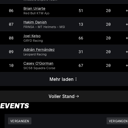
Brian Uriarte
06
51
20
+
Red Bull KTM Ajo
Hakim Danish
07
13
20
+
FRINSA - MT Helmets - MSI
Joel Kelso
08
66
20
+
GRYD Racing
Adrián Fernández
09
31
20
+
Leopard Racing
Casey O'Gorman
10
67
20
+
SIC58 Squadra Corse
Mehr laden
Voller Stand
EVENTS
VERGANGEN
VERGANGEN