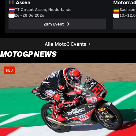
TT Assen
Motorrad
TT Circuit Assen, Niederlande
Sachsenr
26.–28.06.2026
10.–12.
Zum Event
Alle Moto3 Events
MOTOGP NEWS
NEU