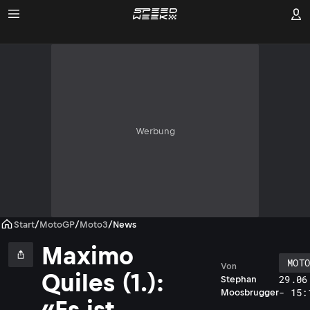
Werbung
Start
/
MotoGP
/
Moto3
/
News
Maximo
MOT
Von
Quiles (1.):
29.06
Stephan
- 15:
Moosbrugger
«Es ist