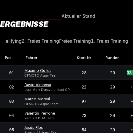
Ergebnisse
Aktueller Stand
ERGEBNISSE
Qualifying
2. Freies Training
Freies Training
1. Freies Training
Pos
Fahrer
Start Nr
Runden
Maximo Quiles
01
28
20
33
CFMOTO Aspar Team
David Almansa
02
22
20
+
Liqui Moly Dynavolt Intact GP
Marco Morelli
03
97
20
+
CFMOTO Aspar Team
Valentin Perrone
04
73
20
+
Red Bull KTM Tech3
Jesús Ríos
05
54
20
+
Rivacold Snipers Team