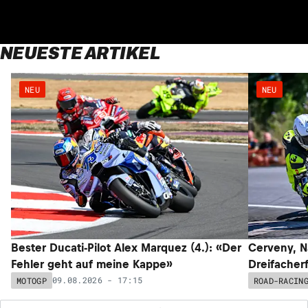
NEUESTE ARTIKEL
NEU
NEU
Bester Ducati-Pilot Alex Marquez (4.): «Der
Cerveny, N
Fehler geht auf meine Kappe»
Dreifacher
09.08.2026 - 17:15
MOTOGP
ROAD-RACIN