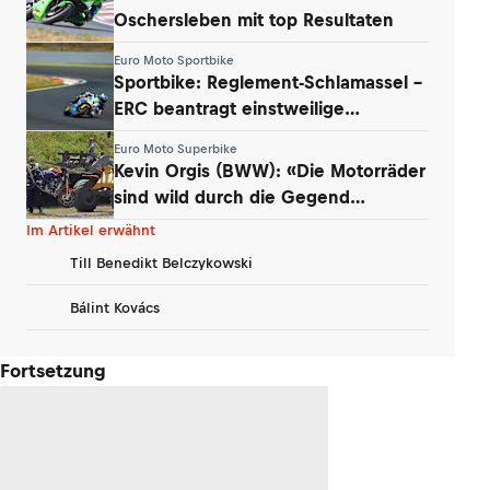
Oschersleben mit top Resultaten
Euro Moto Sportbike
Sportbike: Reglement-Schlamassel –
ERC beantragt einstweilige
Verfügung
Euro Moto Superbike
Kevin Orgis (BWW): «Die Motorräder
sind wild durch die Gegend
geflogen»
Im Artikel erwähnt
Till Benedikt Belczykowski
Bálint Kovács
Fortsetzung