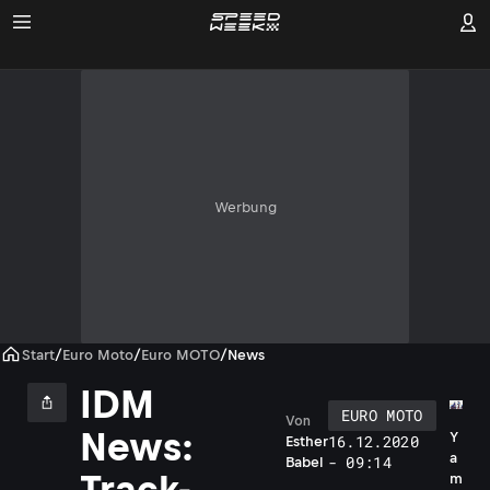
Werbung
Start
/
Euro Moto
/
Euro MOTO
/
News
IDM
EURO MOTO
Von
News:
Y
16.12.2020
Esther
a
- 09:14
Babel
Track-
m