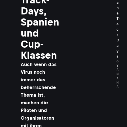
a
Days,
h
a
Spanien
Tr
a
c
und
k
D
Cup-
a
y
Klassen
s
©
Auch wenn das
Y
A
Virus noch
M
A
immer das
H
A
beherrschende
Thema ist,
machen die
Piloten und
Organisatoren
mit ihren