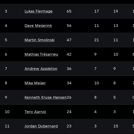
3
Lukas Fienhage
65
17
19
4
Dave Meijerink
56
11
13
5
Martin Smolinski
47
21
11
6
Mathias Trésarrieu
42
9
10
7
Andrew Appleton
36
7
9
8
Mika Meijer
34
10
8
9
Kenneth Kruse Hansen
26
8
5
10
Tero Aarnio
24
4
3
11
Jordan Dubernard
23
3
15