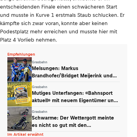
entscheidenden Finale einen schwächeren Start
und musste in Kurve 1 erstmals Staub schlucken. Er
kämpfte sich zwar voran, konnte aber keinen
Podestplatz mehr erreichen und musste hier mit
Platz 4 Vorlieb nehmen.
Empfehlungen
Grasbahn
Melsungen: Markus
Brandhofer/Bridget Meijerink und
Andrew Appleton siegten
Grasbahn
Mutiges Unterfangen: «Bahnsport
aktuell» mit neuem Eigentümer und
Konzept
Grasbahn
Schwarme: Der Wettergott meinte
es nicht so gut mit den
Niedersachsen
Im Artikel erwähnt