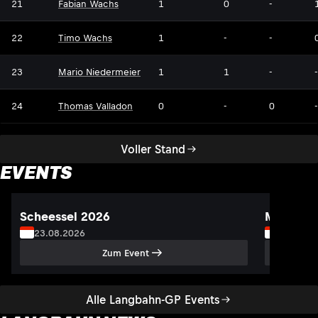
21
Fabian Wachs
1
0
-
22
Timo Wachs
1
-
-
23
Mario Niedermeier
1
1
-
-
24
Thomas Valladon
0
-
0
-
Voller Stand
EVENTS
Scheessel 2026
Morizes 
23.08.2026
05.09.2
Zum Event
Alle Langbahn-GP Events