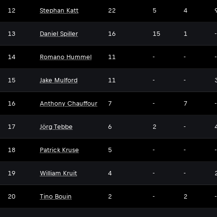
12
Stephan Katt
22
5
4
13
Daniel Spiller
16
15
1
-
14
Romano Hummel
11
-
-
-
15
Jake Mulford
11
-
-
16
Anthony Chauffour
7
-
7
-
17
Jörg Tebbe
6
2
-
18
Patrick Kruse
5
-
-
-
19
William Kruit
4
-
-
20
Tino Bouin
2
-
2
-