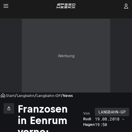
Werbung
Start
/
Langbahn
/
Langbahn-GP
/
News
Franzosen
LANGBAHN-GP
Von
in Eenrum
19.08.2018 -
Rudi
19:50
Hagen
vorne: