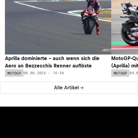
Aprilia dominierte – auch wenn sich die
MotoGP-Qua
Aero an Bezzecchis Renner auflöste
(Aprilia) m
08.08.2026 - 14:54
08.
MOTOGP
MOTOGP
Alle Artikel