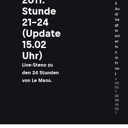
2
Stunde
Au
di
21-24
lie
gt
(Update
w
eit
15.02
er
hi
Uhr)
n
in
Fr
Live-Steno zu
on
den 24 Stunden
t
©
von Le Mans.
HO
RS
T
BE
RN
HA
RD
T