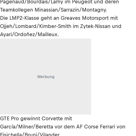
Pagenaud/Bourdais/Lamy im Peugeot und deren
Teamkollegen Minassian/Sarrazin/Montagny.
Die LMP2-Klasse geht an Greaves Motorsport mit
Ojjeh/Lombard/Kimber-Smith im Zytek-Nissan und
Ayari/Ordoñez/Mailleux.
Werbung
GTE Pro gewinnt Corvette mit
García/Milner/Beretta vor dem AF Corse Ferrari von
Fisichella/Bruni/Vilander.