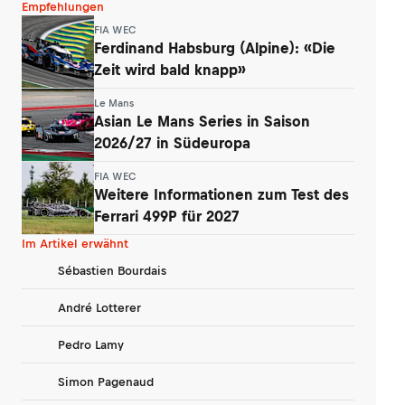
Empfehlungen
FIA WEC
Ferdinand Habsburg (Alpine): «Die
Zeit wird bald knapp»
Le Mans
Asian Le Mans Series in Saison
2026/27 in Südeuropa
FIA WEC
Weitere Informationen zum Test des
Ferrari 499P für 2027
Im Artikel erwähnt
Sébastien Bourdais
André Lotterer
Pedro Lamy
Simon Pagenaud