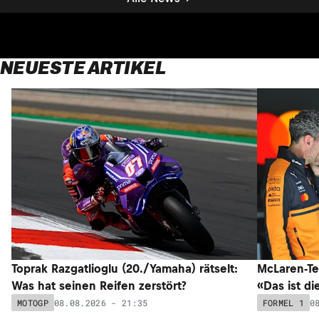
NEUESTE ARTIKEL
Toprak Razgatlioglu (20./Yamaha) rätselt:
McLaren-Te
Was hat seinen Reifen zerstört?
«Das ist di
08.08.2026 - 21:35
0
MOTOGP
FORMEL 1