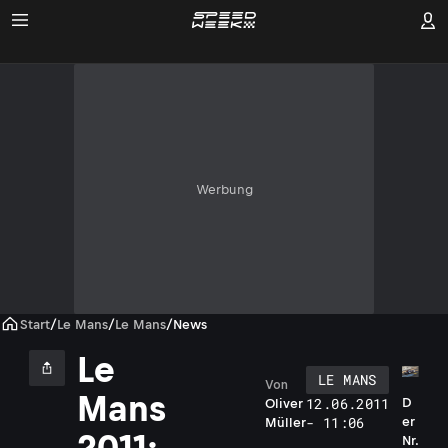
Werbung
Start
/
Le Mans
/
Le Mans
/
News
Le
LE MANS
Von
Mans
12.06.2011
D
Oliver
- 11:06
er
Müller
2011:
Nr.