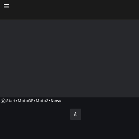
Start
/
MotoGP
/
Moto2
/
News