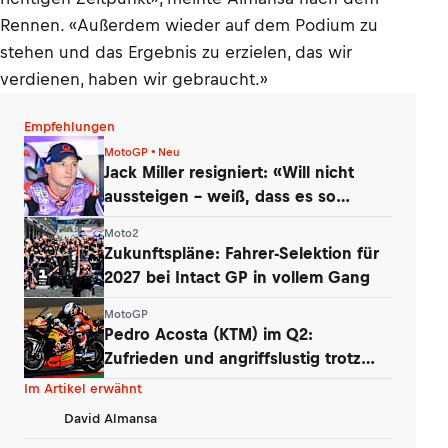
Rennen. «Außerdem wieder auf dem Podium zu
stehen und das Ergebnis zu erzielen, das wir
verdienen, haben wir gebraucht.»
Empfehlungen
MotoGP • Neu
Jack Miller resigniert: «Will nicht
aussteigen – weiß, dass es so
kommt»
Moto2
Zukunftspläne: Fahrer-Selektion für
2027 bei Intact GP in vollem Gang
MotoGP
Pedro Acosta (KTM) im Q2:
Zufrieden und angriffslustig trotz
zweier Stürze
Im Artikel erwähnt
David Almansa