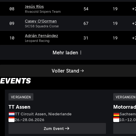
Jesús Ríos
08
54
19
+
Rivacold Snipers Team
Casey O'Gorman
09
67
19
+
SIC58 Squadra Corse
Adrián Fernández
10
31
19
+
Leopard Racing
Mehr laden
Voller Stand
EVENTS
VERGANGEN
VERGANGEN
TT Assen
Motorrad
TT Circuit Assen, Niederlande
Sachsenr
26.–28.06.2026
10.–12.
Zum Event