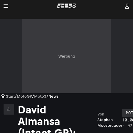
Werbung
Start
/
MotoGP
/
Moto3
/
News
David
MO
Von
Almansa
10.0
Stephan
- 07
Moosbrugger
(Intact GP):