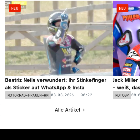
NEU
NEU
Beatriz Neila verwundert: Ihr Stinkefinger
Jack Miller
als Sticker auf WhatsApp & Insta
– weiß, da
08.08.2026 - 06:22
08.
MOTORRAD-FRAUEN-WM
MOTOGP
Alle Artikel