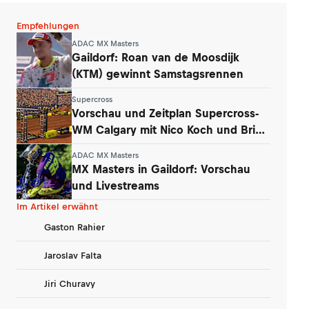
Empfehlungen
ADAC MX Masters
Gaildorf: Roan van de Moosdijk
(KTM) gewinnt Samstagsrennen
Supercross
Vorschau und Zeitplan Supercross-
WM Calgary mit Nico Koch und Brian
Hsu
ADAC MX Masters
MX Masters in Gaildorf: Vorschau
und Livestreams
Im Artikel erwähnt
Gaston Rahier
Jaroslav Falta
Jiri Churavy