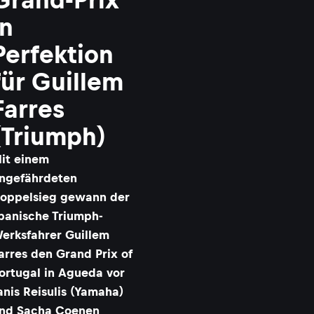
in
Perfektion
für Guillem
Farres
(Triumph)
it einem
ngefährdeten
oppelsieg gewann der
panische Triumph-
erksfahrer Guillem
arres den Grand Prix of
ortugal in Agueda vor
anis Reisulis (Yamaha)
nd Sacha Coenen