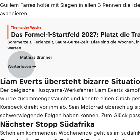
Guillem Farres holte mit Siegen in allen 3 Rennen die I
avancieren.
Thema der Woche
Das Formel-1-Startfeld 2027: Platzt die T
Sommerzeit, Ferienzeit, Saure-Gurke-Zeit: Dies sind die Wochen, i
warten.
Mathias Brunner
Weiterlesen
Liam Everts übersteht bizarre Situati
Der belgische Husqvarna-Werksfahrer Liam Everts kämpft
wurde zusammengestaucht und konnte einen Crash gerade
Korsbeck direkt vor ihm ab. Sein Motorrad überschlug si
schwerwiegende Folgen haben können. Zum Glück passie
Nächster Stopp Südafrika
Schon am kommenden Wochenende geht es im südafrika