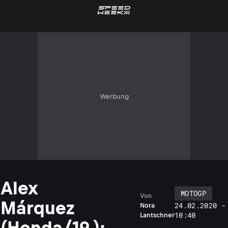
Werbung
Alex
MOTOGP
Von
Márquez
24.02.2020 -
Nora
10:40
Lantschner
(Honda/19.):