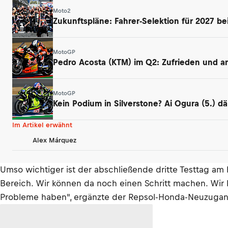
Moto2
Zukunftspläne: Fahrer-Selektion für 2027 be
MotoGP
Pedro Acosta (KTM) im Q2: Zufrieden und ang
MotoGP
Kein Podium in Silverstone? Ai Ogura (5.) 
Im Artikel erwähnt
Alex Márquez
Umso wichtiger ist der abschließende dritte Testtag am
Bereich. Wir können da noch einen Schritt machen. Wir 
Probleme haben", ergänzte der Repsol-Honda-Neuzugan