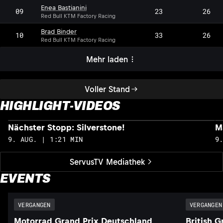
Enea Bastianini
09
23
26
Red Bull KTM Factory Racing
Brad Binder
10
33
26
Red Bull KTM Factory Racing
Mehr laden
Voller Stand
HIGHLIGHT-VIDEOS
Nächster Stopp: Silverstone!
M
9. AUG. | 1:21 MIN
9
ServusTV Mediathek
EVENTS
VERGANGEN
VERGANGEN
Motorrad Grand Prix Deutschland
British G