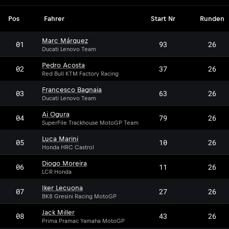
Pos
Fahrer
Start Nr
Runden
Marc Márquez
01
93
26
Ducati Lenovo Team
Pedro Acosta
02
37
26
Red Bull KTM Factory Racing
Francesco Bagnaia
03
63
26
Ducati Lenovo Team
Ai Ogura
04
79
26
SuperFile Trackhouse MotoGP Team
Luca Marini
05
10
26
Honda HRC Castrol
Diogo Moreira
06
11
26
LCR Honda
Iker Lecuona
07
27
26
BK8 Gresini Racing MotoGP
Jack Miller
08
43
26
Prima Pramac Yamaha MotoGP