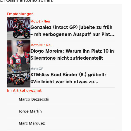
Di Giannantonio scharf.
Empfehlungen
Moto2 • Neu
Gonzalez (Intact GP) jubelte zu früh
– mit verbogenem Auspuff nur Platz
14
MotoGP • Neu
Diogo Moreira: Warum ihn Platz 10 in
Silverstone nicht zufriedenstellt
MotoGP
KTM-Ass Brad Binder (8.) grübelt:
«Vielleicht war ich etwas zu
vorsichtig»
Im Artikel erwähnt
Marco Bezzecchi
Jorge Martin
Marc Márquez