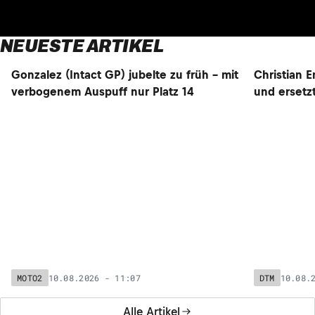
NEUESTE ARTIKEL
Gonzalez (Intact GP) jubelte zu früh – mit
NEU
NEU
verbogenem Auspuff nur Platz 14
Christian 
und ersetzt
10.08.2026 - 11:07
10.08.
MOTO2
DTM
Alle Artikel