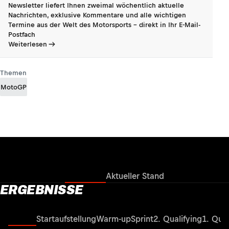
Newsletter liefert Ihnen zweimal wöchentlich aktuelle
Nachrichten, exklusive Kommentare und alle wichtigen
Termine aus der Welt des Motorsports - direkt in Ihr E-Mail-
Postfach
Weiterlesen
Themen
MotoGP
Ergebnisse
Aktueller Stand
ERGEBNISSE
Rennen
Startaufstellung
Warm-up
Sprint
2. Qualifying
1. Qual