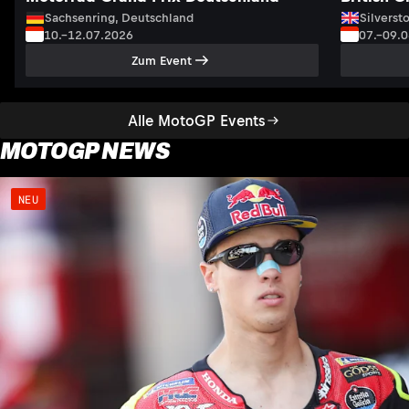
Sachsenring, Deutschland
Silversto
10.–12.07.2026
07.–09.
Zum Event
Alle MotoGP Events
MOTOGP NEWS
NEU