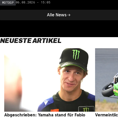
06.08.2026 - 15:05
MOTOGP
Alle News
NEUESTE ARTIKEL
Abgeschrieben: Yamaha stand für Fabio
Vermeintli