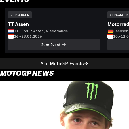
VERGANGEN
VERGANGEN
TT Assen
Motorrad
TT Circuit Assen, Niederlande
Sachsenr
26.–28.06.2026
10.–12.
Zum Event
Alle MotoGP Events
MOTOGP NEWS