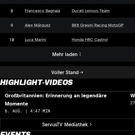
8
Francesco Bagnaia
Ducati Lenovo Team
9
Alex Márquez
BK8 Gresini Racing MotoGP
10
Luca Marini
Honda HRC Castrol
Mehr laden
Voller Stand
HIGHLIGHT-VIDEOS
Großbritannien: Erinnerung an legendäre
W
2
Momente
6. AUG. | 4:47 MIN
ServusTV Mediathek
EVENTS