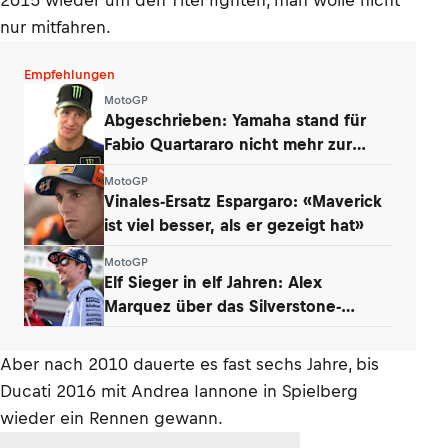
2015 wieder um den Titel fighten, man wolle nicht
nur mitfahren.
Empfehlungen
MotoGP
Abgeschrieben: Yamaha stand für
Fabio Quartararo nicht mehr zur
Debatte
MotoGP
Vinales-Ersatz Espargaro: «Maverick
ist viel besser, als er gezeigt hat»
MotoGP
Elf Sieger in elf Jahren: Alex
Marquez über das Silverstone-
Phänomen
Aber nach 2010 dauerte es fast sechs Jahre, bis
Ducati 2016 mit Andrea Iannone in Spielberg
wieder ein Rennen gewann.