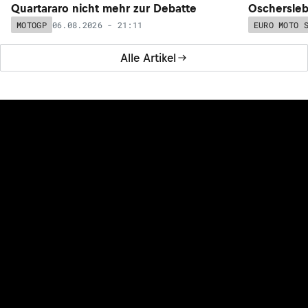
Quartararo nicht mehr zur Debatte
Oschersleb
06.08.2026 - 21:11
MOTOGP
EURO MOTO 
Alle Artikel