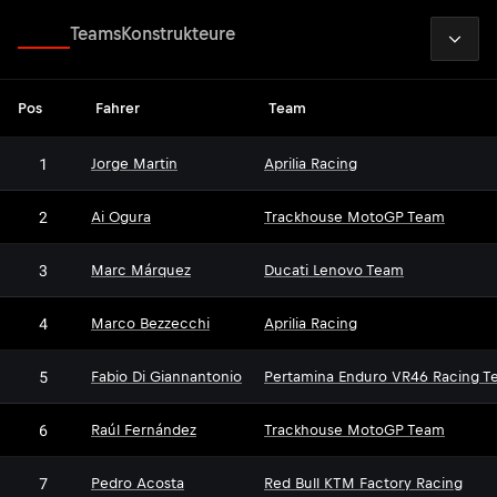
2026
Fahrer
Teams
Konstrukteure
Pos
Fahrer
Team
1
Jorge Martin
Aprilia Racing
2
Ai Ogura
Trackhouse MotoGP Team
3
Marc Márquez
Ducati Lenovo Team
4
Marco Bezzecchi
Aprilia Racing
5
Fabio Di Giannantonio
Pertamina Enduro VR46 Racing T
6
Raúl Fernández
Trackhouse MotoGP Team
7
Pedro Acosta
Red Bull KTM Factory Racing