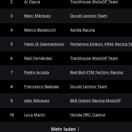
2
Ai Ogura
Trackhouse MotoGP Team
3
Marc Márquez
Ducati Lenovo Team
4
Marco Bezzecchi
Aprilia Racing
5
Fabio Di Giannantonio
Pertamina Enduro VR46 Racing T
6
Raúl Fernández
Trackhouse MotoGP Team
7
Pedro Acosta
Red Bull KTM Factory Racing
8
Francesco Bagnaia
Ducati Lenovo Team
9
Alex Márquez
BK8 Gresini Racing MotoGP
10
Luca Marini
Honda HRC Castrol
Mehr laden