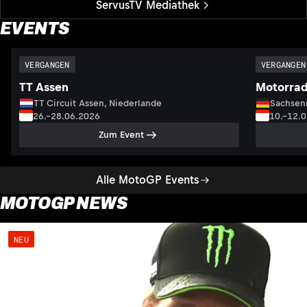
ServusTV Mediathek
EVENTS
VERGANGEN
VERGANGEN
TT Assen
Motorrad
TT Circuit Assen, Niederlande
Sachsenr
26.–28.06.2026
10.–12.
Zum Event
Alle MotoGP Events
MOTOGP NEWS
NEU