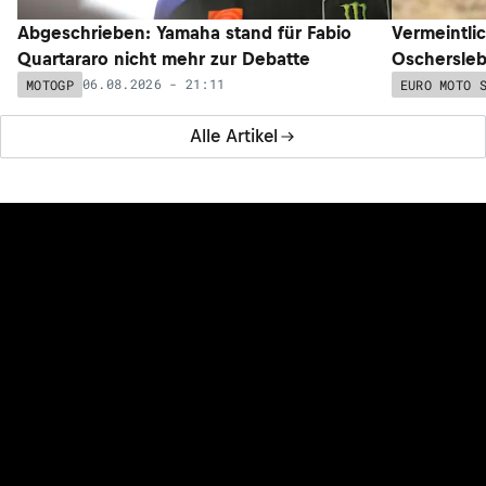
Abgeschrieben: Yamaha stand für Fabio
Vermeintli
Quartararo nicht mehr zur Debatte
Oschersleb
06.08.2026 - 21:11
MOTOGP
EURO MOTO 
Alle Artikel