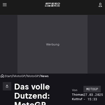
Werbung
Start
/
MotoGP
/
MotoGP
/
News
Das volle
MOTOGP
Von
Dutzend:
27.03.2025
Thomas
- 15:33
Kuttruf
MotoGP,