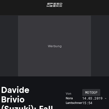
Werbung
Davide
MOTOGP
Von
Brivio
14.03.2019 -
Nora
15:54
Lantschner
(Suzuki): Fall