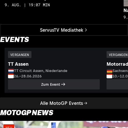
9. AUG. | 19:07 MIN
N
9
ServusTV Mediathek
EVENTS
VERGANGEN
VERGANGEN
TT Assen
Motorrad
TT Circuit Assen, Niederlande
Sachsenr
26.–28.06.2026
10.–12.
Zum Event
Alle MotoGP Events
MOTOGP NEWS
NEU