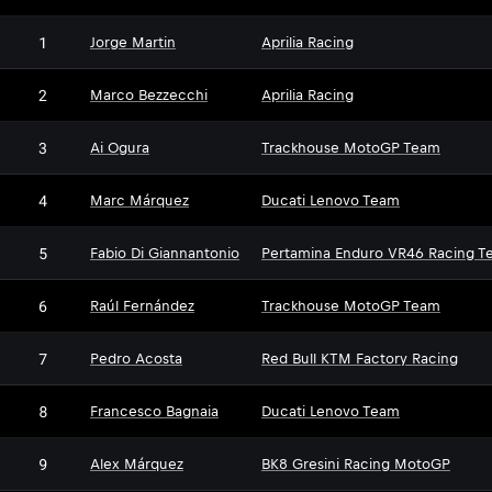
1
Jorge Martin
Aprilia Racing
2
Marco Bezzecchi
Aprilia Racing
3
Ai Ogura
Trackhouse MotoGP Team
4
Marc Márquez
Ducati Lenovo Team
5
Fabio Di Giannantonio
Pertamina Enduro VR46 Racing T
6
Raúl Fernández
Trackhouse MotoGP Team
7
Pedro Acosta
Red Bull KTM Factory Racing
8
Francesco Bagnaia
Ducati Lenovo Team
9
Alex Márquez
BK8 Gresini Racing MotoGP