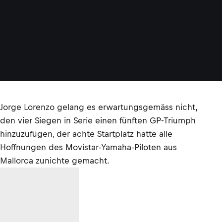
o
©
W
E
I
S
S
E
Jorge Lorenzo gelang es erwartungsgemäss nicht,
den vier Siegen in Serie einen fünften GP-Triumph
hinzuzufügen, der achte Startplatz hatte alle
Hoffnungen des Movistar-Yamaha-Piloten aus
Mallorca zunichte gemacht.