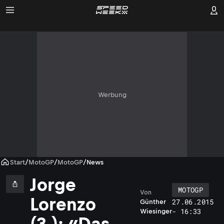
Werbung
Start
/
MotoGP
/
MotoGP
/
News
Jorge
MOTOGP
Von
Lorenzo
27.06.2015
Günther
a
- 16:33
Wiesinger
s
(3.): «Das