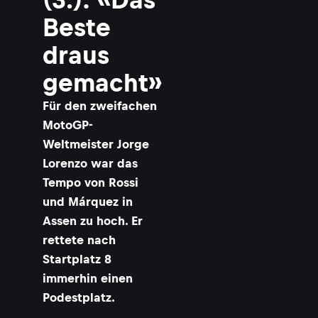
P
o
Beste
d
e
draus
s
t
gemacht»
:
Für den zweifachen
a
r
MotoGP-
c
Weltmeister Jorge
Lorenzo war das
á
r
Tempo von Rossi
q
und Márquez in
u
e
Assen zu hoch. Er
z
rettete nach
n
e
Startplatz 8
b
immerhin einen
e
Podestplatz.
n
S