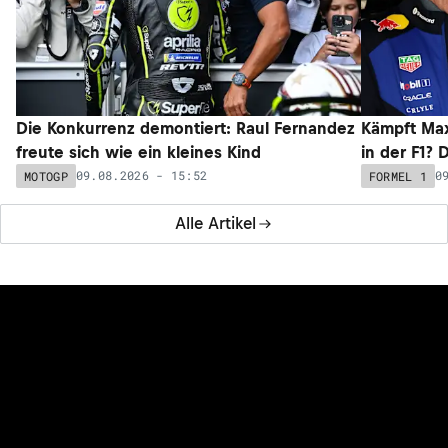
Die Konkurrenz demontiert: Raul Fernandez
Kämpft Max
freute sich wie ein kleines Kind
in der F1? 
09.08.2026 - 15:52
0
MOTOGP
FORMEL 1
Alle Artikel