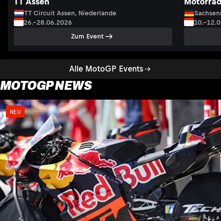
TT Assen
Motorrad
TT Circuit Assen, Niederlande
Sachsenr
26.–28.06.2026
10.–12.
Zum Event
Alle MotoGP Events
MOTOGP NEWS
NEU