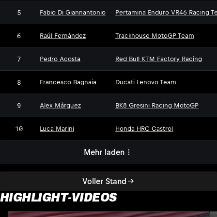
5
Fabio Di Giannantonio
Pertamina Enduro VR46 Racing T
6
Raúl Fernández
Trackhouse MotoGP Team
7
Pedro Acosta
Red Bull KTM Factory Racing
8
Francesco Bagnaia
Ducati Lenovo Team
9
Alex Márquez
BK8 Gresini Racing MotoGP
10
Luca Marini
Honda HRC Castrol
Mehr laden
Voller Stand
HIGHLIGHT-VIDEOS