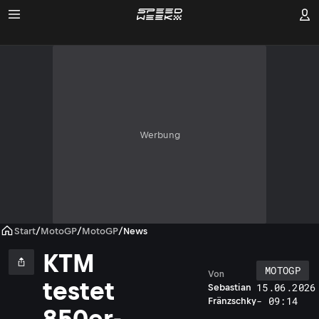
Werbung
Start
/
MotoGP
/
MotoGP
/
News
KTM
MOTOGP
Von
testet
15.06.2026
Sebastian
- 09:14
Fränzschky
850er-