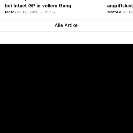
bei Intact GP in vollem Gang
angriffslus
07.08.2026 - 21:57
07.0
Moto2
MotoGP
Alle Artikel