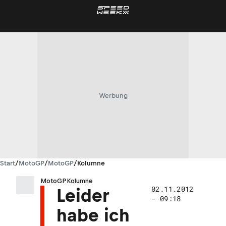
Werbung
Start
/
MotoGP
/
MotoGP
/
Kolumne
MotoGP
Kolumne
02.11.2012
Leider
- 09:18
habe ich