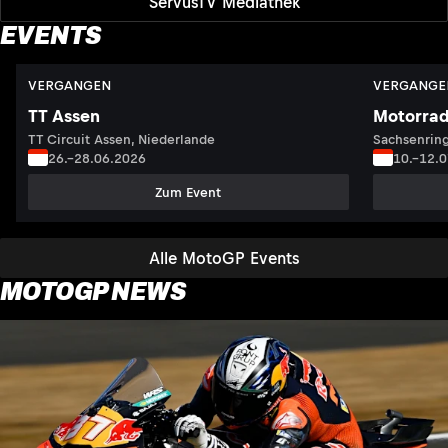
ServusTV Mediathek
EVENTS
VERGANGEN
VERGANGE
TT Assen
Motorrad
TT Circuit Assen, Niederlande
Sachsenring
26.–28.06.2026
10.–12.
Zum Event
Alle MotoGP Events
MOTOGP NEWS