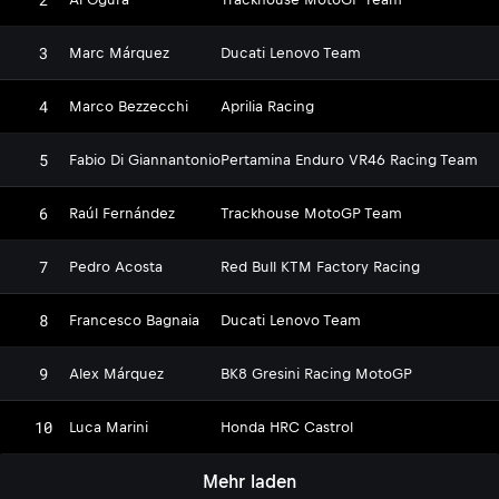
3
Marc Márquez
Ducati Lenovo Team
4
Marco Bezzecchi
Aprilia Racing
5
Fabio Di Giannantonio
Pertamina Enduro VR46 Racing Team
6
Raúl Fernández
Trackhouse MotoGP Team
7
Pedro Acosta
Red Bull KTM Factory Racing
8
Francesco Bagnaia
Ducati Lenovo Team
9
Alex Márquez
BK8 Gresini Racing MotoGP
10
Luca Marini
Honda HRC Castrol
Mehr laden