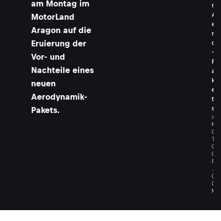
am Montag im
n
A
MotorLand
e
Aragon auf die
r
Eruierung der
o
-
Vor- und
P
Nachteile eines
a
k
neuen
e
Aerodynamik-
t
s
Pakets.
©
M
O
T
O
G
P
.
C
O
M