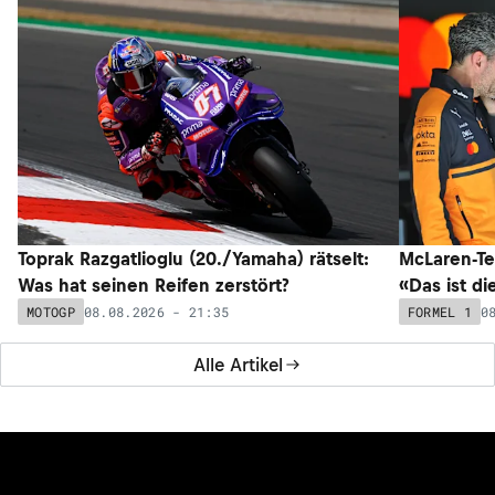
Toprak Razgatlioglu (20./Yamaha) rätselt:
McLaren-Te
Was hat seinen Reifen zerstört?
«Das ist di
08.08.2026 - 21:35
0
MOTOGP
FORMEL 1
Alle Artikel