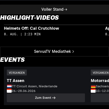
Voller Stand
HIGHLIGHT-VIDEOS
Helmets Off: Cal Crutchlow
A
8. AUG. | 2:23 MIN
8
ServusTV Mediathek
EVENTS
VERGANGEN
VERGANGEN
TT Assen
Motorrad
TT Circuit Assen, Niederlande
Sachsenr
26.–28.06.2026
10.–12.
Zum Event