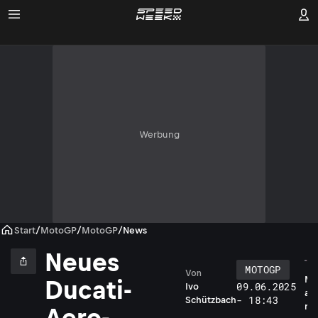
Werbung
Start
/
MotoGP
/
MotoGP
/
News
Neues
MOTOGP
Von
M
Ducati-
09.06.2025
Ivo
a
- 18:43
Schützbach
r
Aero-