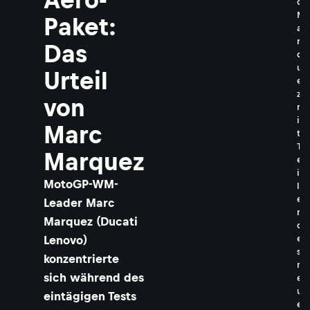
c
M
Paket:
a
r
Das
q
u
Urteil
e
z
von
m
i
Marc
t
T
Marquez
e
i
MotoGP-WM-
l
e
Leader Marc
n
Marquez (Ducati
d
Lenovo)
e
s
konzentrierte
n
sich während des
e
u
eintägigen Tests
e