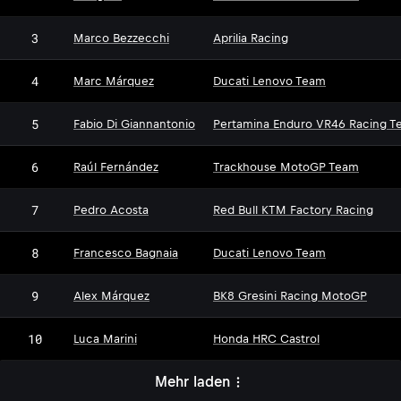
3
Marco Bezzecchi
Aprilia Racing
4
Marc Márquez
Ducati Lenovo Team
5
Fabio Di Giannantonio
Pertamina Enduro VR46 Racing T
6
Raúl Fernández
Trackhouse MotoGP Team
7
Pedro Acosta
Red Bull KTM Factory Racing
8
Francesco Bagnaia
Ducati Lenovo Team
9
Alex Márquez
BK8 Gresini Racing MotoGP
10
Luca Marini
Honda HRC Castrol
Mehr laden