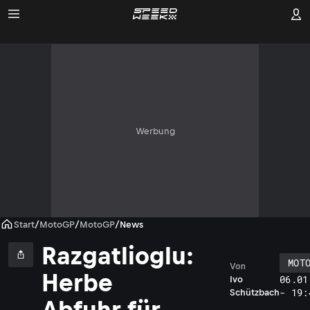
Werbung
Start
/
MotoGP
/
MotoGP
/
News
Razgatlioglu:
MOT
Von
Herbe
06.01
Ivo
- 19:
Schützbach
Abfuhr für