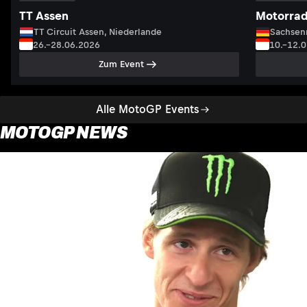
TT Assen
Motorrad
TT Circuit Assen, Niederlande
Sachsenr
26.–28.06.2026
10.–12.
Zum Event
Alle MotoGP Events
MOTOGP NEWS