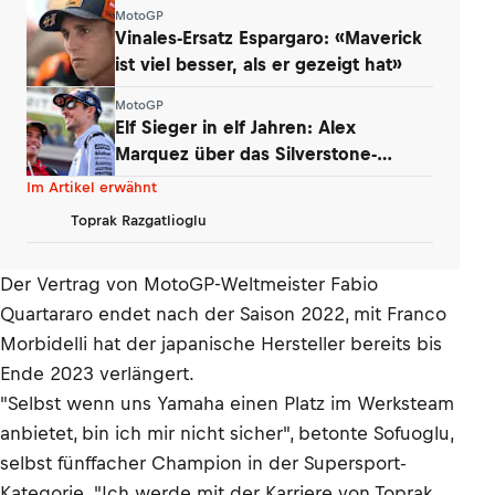
Debatte
MotoGP
Vinales-Ersatz Espargaro: «Maverick
ist viel besser, als er gezeigt hat»
MotoGP
Elf Sieger in elf Jahren: Alex
Marquez über das Silverstone-
Phänomen
Im Artikel erwähnt
Toprak Razgatlioglu
Der Vertrag von MotoGP-Weltmeister Fabio
Quartararo endet nach der Saison 2022, mit Franco
Morbidelli hat der japanische Hersteller bereits bis
Ende 2023 verlängert.
"Selbst wenn uns Yamaha einen Platz im Werksteam
anbietet, bin ich mir nicht sicher", betonte Sofuoglu,
selbst fünffacher Champion in der Supersport-
Kategorie. "Ich werde mit der Karriere von Toprak