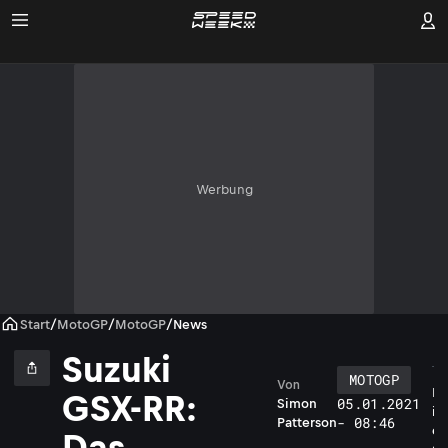
Werbung
Start
/
MotoGP
/
MotoGP
/
News
Suzuki
MOTOGP
Von
D
GSX-RR:
05.01.2021
Simon
i
- 08:46
Patterson
e
Das