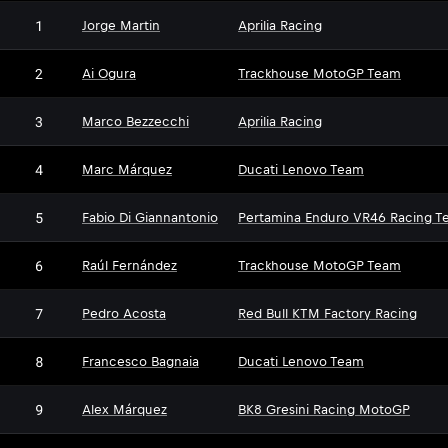
1
Jorge Martin
Aprilia Racing
2
Ai Ogura
Trackhouse MotoGP Team
3
Marco Bezzecchi
Aprilia Racing
4
Marc Márquez
Ducati Lenovo Team
5
Fabio Di Giannantonio
Pertamina Enduro VR46 Racing T
6
Raúl Fernández
Trackhouse MotoGP Team
7
Pedro Acosta
Red Bull KTM Factory Racing
8
Francesco Bagnaia
Ducati Lenovo Team
9
Alex Márquez
BK8 Gresini Racing MotoGP