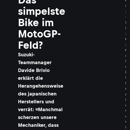
G
S
simpelste
X
-
Bike im
R
R
MotoGP-
2
0
Feld?
2
0
Suzuki-
s
t
Teammanager
e
Davide Brivio
h
erklärt die
t
f
Herangehensweise
ü
des japanischen
r
M
Herstellers und
o
verrät: «Manchmal
t
o
scherzen unsere
G
Mechaniker, dass
P