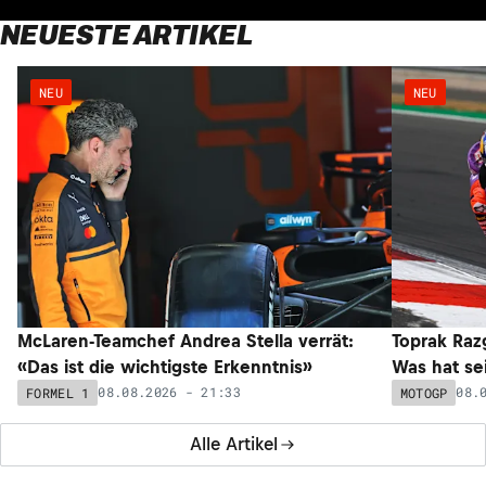
NEUESTE ARTIKEL
NEU
NEU
McLaren-Teamchef Andrea Stella verrät:
Toprak Razg
«Das ist die wichtigste Erkenntnis»
Was hat sei
08.08.2026 - 21:33
08.
FORMEL 1
MOTOGP
Alle Artikel