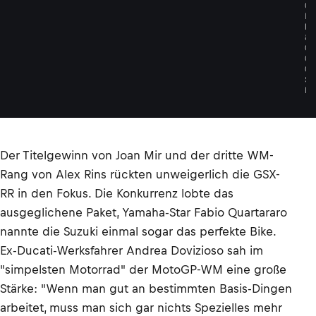
O
L
D
&
G
O
O
S
E
Der Titelgewinn von Joan Mir und der dritte WM-
Rang von Alex Rins rückten unweigerlich die GSX-
RR in den Fokus. Die Konkurrenz lobte das
ausgeglichene Paket, Yamaha-Star Fabio Quartararo
nannte die Suzuki einmal sogar das perfekte Bike.
Ex-Ducati-Werksfahrer Andrea Dovizioso sah im
"simpelsten Motorrad" der MotoGP-WM eine große
Stärke: "Wenn man gut an bestimmten Basis-Dingen
arbeitet, muss man sich gar nichts Spezielles mehr