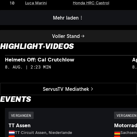
10
Luca Marini
Honda HRC Castrol
Mehr laden
Voller Stand
HIGHLIGHT-VIDEOS
Helmets Off: Cal Crutchlow
A
8. AUG. | 2:23 MIN
8
ServusTV Mediathek
EVENTS
VERGANGEN
VERGANGEN
TT Assen
Motorrad
TT Circuit Assen, Niederlande
Sachsenr