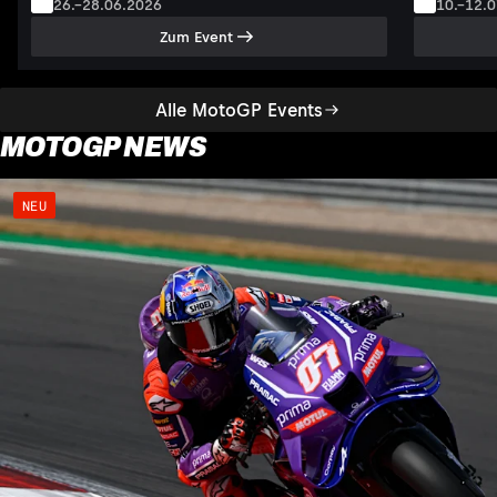
26.–28.06.2026
10.–12.
Zum Event
Alle MotoGP Events
MOTOGP NEWS
NEU