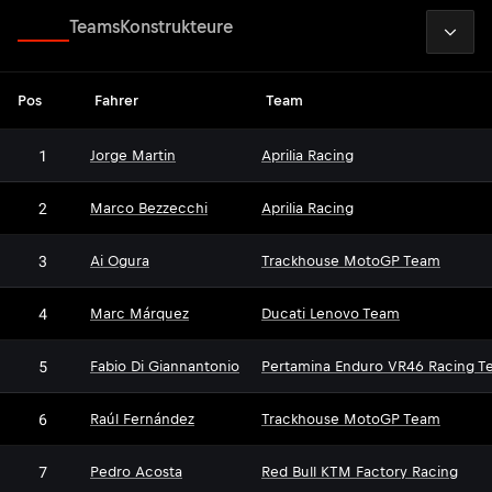
2026
Fahrer
Teams
Konstrukteure
Pos
Fahrer
Team
1
Jorge Martin
Aprilia Racing
2
Marco Bezzecchi
Aprilia Racing
3
Ai Ogura
Trackhouse MotoGP Team
4
Marc Márquez
Ducati Lenovo Team
5
Fabio Di Giannantonio
Pertamina Enduro VR46 Racing T
6
Raúl Fernández
Trackhouse MotoGP Team
7
Pedro Acosta
Red Bull KTM Factory Racing