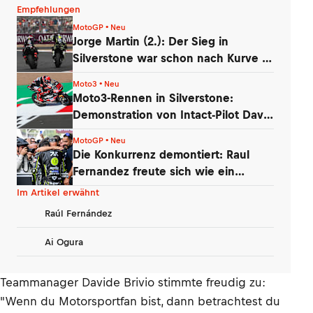
Empfehlungen
MotoGP • Neu
Jorge Martin (2.): Der Sieg in
Silverstone war schon nach Kurve 1
futsch
Moto3 • Neu
Moto3-Rennen in Silverstone:
Demonstration von Intact-Pilot David
Almansa
MotoGP • Neu
Die Konkurrenz demontiert: Raul
Fernandez freute sich wie ein
kleines Kind
Im Artikel erwähnt
Raúl Fernández
Ai Ogura
Teammanager Davide Brivio stimmte freudig zu:
"Wenn du Motorsportfan bist, dann betrachtest du