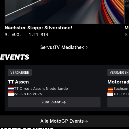
Nächster Stopp: Silverstone!
M
9. AUG. | 1:21 MIN
9
ServusTV Mediathek
EVENTS
VERGANGEN
VERGANGEN
TT Assen
Motorrad
TT Circuit Assen, Niederlande
Sachsenr
26.–28.06.2026
10.–12.
Zum Event
Alle MotoGP Events