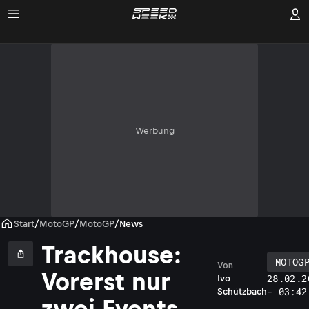
Werbung
Start
/
MotoGP
/
MotoGP
/
News
Trackhouse:
MOTOG
Von
Vorerst nur
28.02.2
Ivo
- 03:42
Schützbach
zwei Events