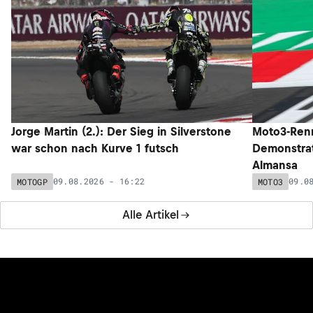
Jorge Martin (2.): Der Sieg in Silverstone
Moto3-Renn
war schon nach Kurve 1 futsch
Demonstrat
Almansa
09.08.2026 - 16:22
09.0
MOTOGP
MOTO3
Alle Artikel