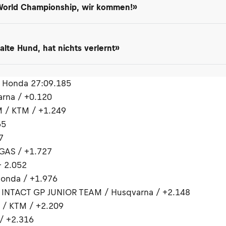
 World Championship, wir kommen!»
lte Hund, hat nichts verlernt»
/ Honda 27:09.185
rna / +0.120
 / KTM / +1.249
65
7
GAS / +1.727
+ 2.052
Honda / +1.976
INTACT GP JUNIOR TEAM / Husqvarna / +2.148
/ KTM / +2.209
/ +2.316