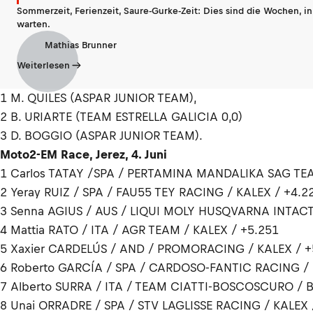
Sommerzeit, Ferienzeit, Saure-Gurke-Zeit: Dies sind die Wochen, i
warten.
Mathias Brunner
Weiterlesen
1 M. QUILES (ASPAR JUNIOR TEAM),
2 B. URIARTE (TEAM ESTRELLA GALICIA 0,0)
3 D. BOGGIO (ASPAR JUNIOR TEAM).
Moto2-EM Race, Jerez, 4. Juni
1 Carlos TATAY /SPA / PERTAMINA MANDALIKA SAG TEA
2 Yeray RUIZ / SPA / FAU55 TEY RACING / KALEX / +4.2
3 Senna AGIUS / AUS / LIQUI MOLY HUSQVARNA INTACT
4 Mattia RATO / ITA / AGR TEAM / KALEX / +5.251
5 Xaxier CARDELÚS / AND / PROMORACING / KALEX / +
6 Roberto GARCÍA / SPA / CARDOSO-FANTIC RACING / 
7 Alberto SURRA / ITA / TEAM CIATTI-BOSCOSCURO / B
8 Unai ORRADRE / SPA / STV LAGLISSE RACING / KALEX 