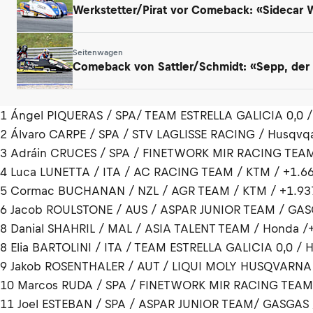
Werkstetter/Pirat vor Comeback: «Sidecar
Seitenwagen
Comeback von Sattler/Schmidt: «Sepp, der a
1 Ángel PIQUERAS / SPA/ TEAM ESTRELLA GALICIA 0,0 
2 Álvaro CARPE / SPA / STV LAGLISSE RACING / Husqvqa
3 Adráin CRUCES / SPA / FINETWORK MIR RACING TEAM
4 Luca LUNETTA / ITA / AC RACING TEAM / KTM / +1.6
5 Cormac BUCHANAN / NZL / AGR TEAM / KTM / +1.93
6 Jacob ROULSTONE / AUS / ASPAR JUNIOR TEAM / GAS
8 Danial SHAHRIL / MAL / ASIA TALENT TEAM / Honda /
8 Elia BARTOLINI / ITA / TEAM ESTRELLA GALICIA 0,0 / 
9 Jakob ROSENTHALER / AUT / LIQUI MOLY HUSQVARNA 
10 Marcos RUDA / SPA / FINETWORK MIR RACING TEAM 
11 Joel ESTEBAN / SPA / ASPAR JUNIOR TEAM/ GASGAS 