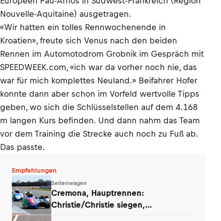
Européen Pau-Arnos in Südwest-Frankreich (Region
Nouvelle-Aquitaine) ausgetragen.
«Wir hatten ein tolles Rennwochenende in
Kroatien», freute sich Venus nach den beiden
Rennen im Automotodrom Grobnik im Gespräch mit
SPEEDWEEK.com, «ich war da vorher noch nie, das
war für mich komplettes Neuland.» Beifahrer Hofer
konnte dann aber schon im Vorfeld wertvolle Tipps
geben, wo sich die Schlüsselstellen auf dem 4.168
m langen Kurs befinden. Und dann nahm das Team
vor dem Training die Strecke auch noch zu Fuß ab.
Das passte.
Empfehlungen
Seitenwagen
Cremona, Hauptrennen:
Christie/Christie siegen,
Payne/Rousseau fallen aus