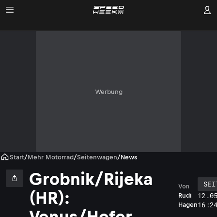
Werbung
Start
/
Mehr Motorrad
/
Seitenwagen
/
News
Grobnik/Rijeka
SEI
Von
(HR):
12.0
Rudi
16:2
Hagen
Venus/Hofer