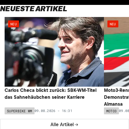
NEUESTE ARTIKEL
NEU
NEU
Carlos Checa blickt zurück: SBK-WM-Titel
Moto3-Renn
das Sahnehäubchen seiner Karriere
Demonstrat
Almansa
09.08.2026 - 16:31
09.0
SUPERBIKE WM
MOTO3
Alle Artikel