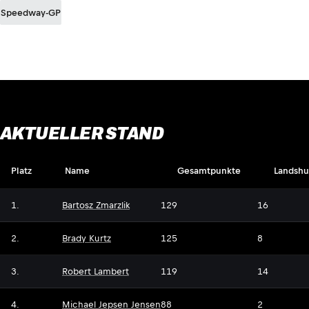
Speedway-GP
AKTUELLER STAND
Platz
Name
Gesamtpunkte
Landshu
1.
Bartosz Zmarzlik
129
16
2.
Brady Kurtz
125
8
3.
Robert Lambert
119
14
4.
Michael Jepsen Jensen
88
2