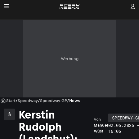
Werbung
Start
/
Speedway
/
Speedway-GP
/
News
Kerstin
SPEEDWAY-G
Von
Rudolph
02.06.2026 
Manuel
16:06
Wüst
(Landshut):