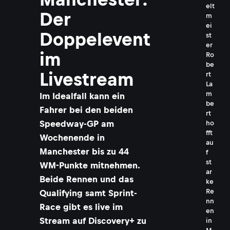
elt
Der
m
ei
Doppelevent
st
er
im
Ro
be
Livestream
rt
La
m
Im Idealfall kann ein
be
Fahrer bei den beiden
rt
Speedway-GP am
ho
fft
Wochenende in
au
Manchester bis zu 44
f
st
WM-Punkte mitnehmen.
ar
Beide Rennen und das
ke
Re
Qualifying samt Sprint-
nn
Race gibt es live im
en
Stream auf Discovery+ zu
in