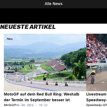
Alle News
NEUESTE ARTIKEL
Neu
Neu
MotoGP auf dem Red Bull Ring: Weshalb
Livestream
der Termin im September besser ist
Speedway-W
06.08.2026 - 10:22
MotoGP
Speedway-G