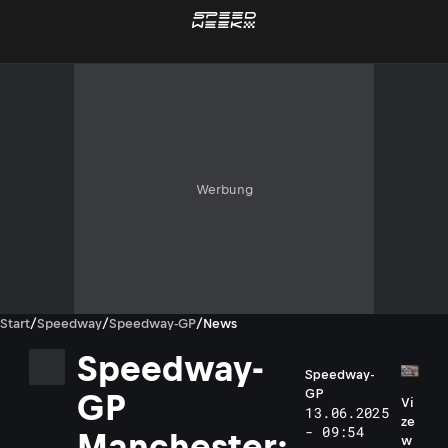
Werbung
Start
/
Speedway
/
Speedway-GP
/
News
Speedway-
Speedway-
GP
GP
Vi
13.06.2025
ze
- 09:54
Manchester:
w