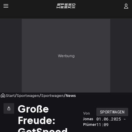
Werbung
Start
/
Sportwagen
/
Sportwagen
/
News
Große
SPORTWAGEN
Von
Freude:
01.06.2025 -
Jonas
11:09
Plümer
GetSpeed