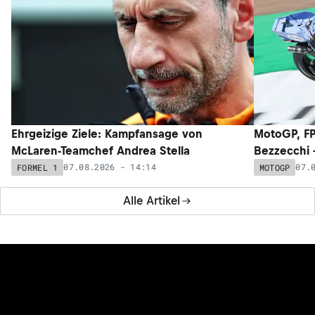
Ehrgeizige Ziele: Kampfansage von
MotoGP, FP
McLaren-Teamchef Andrea Stella
Bezzecchi –
07.08.2026 - 14:14
07.
FORMEL 1
MOTOGP
Alle Artikel