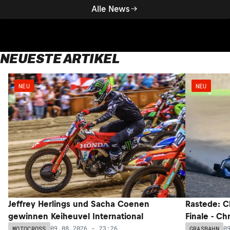
Alle News
NEUESTE ARTIKEL
NEU
NEU
Jeffrey Herlings und Sacha Coenen
Rastede: C
gewinnen Keiheuvel International
Finale - Ch
09.08.2026 - 23:26
0
MOTOCROSS
GRASBAHN