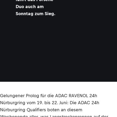
P
Duo auch am
H
X
Sonntag zum Sieg.
©
2
4
H
N
Ü
R
B
U
R
G
R
I
N
G
Gelungener Prolog für die ADAC RAVENOL 24h
Nürburgring vom 19. bis 22. Juni: Die ADAC 24h
Nürburgring Qualifiers boten an diesem
Wochenende alles, was Langstreckenrennen auf der