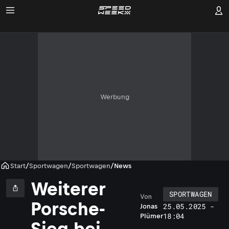
Werbung
Start
/
Sportwagen
/
Sportwagen
/
News
Weiterer
SPORTWAGEN
Von
E
Porsche-
25.05.2025 -
Jonas
r
18:04
Plümer
n
Sieg bei