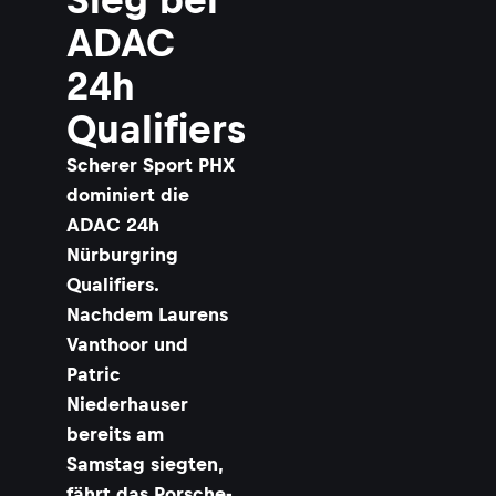
e
u
ADAC
t
e
24h
r
S
Qualifiers
i
e
Scherer Sport PHX
g
f
dominiert die
ü
ADAC 24h
r
Nürburgring
S
c
Qualifiers.
h
Nachdem Laurens
e
r
Vanthoor und
e
Patric
r
S
Niederhauser
p
bereits am
o
Samstag siegten,
r
t
fährt das Porsche-