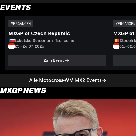
EVENTS
VERGANGEN
VERGANGEN
MXGP of Czech Republic
MXGP of 
Loketské Serpentiny, Tschechien
Stedelij
25.–26.07.2026
01.–02.
Zum Event
Alle Motocross-WM MX2 Events
MXGP NEWS