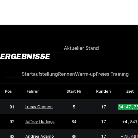
Ergebnisse
Aktueller Stand
ERGEBNISSE
Rennen
Startaufstellung
Rennen
Warm-up
Freies Training
Pos
Fahrer
Start Nr
Runden
Zeit
01
5
17
34:47,7
Lucas Coenen
02
84
17
+4,841
Jeffrey Herlings
03
80
17
+25,60
Andrea Adamo