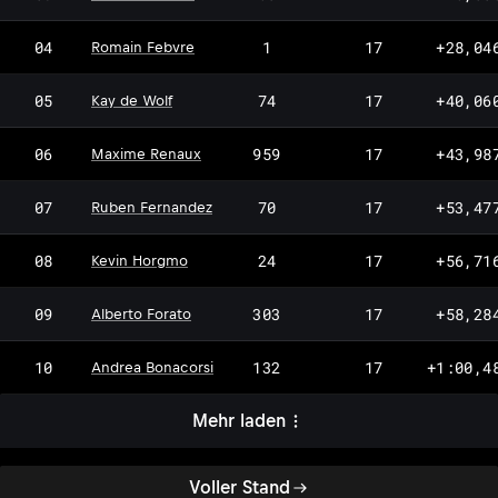
04
1
17
+28,04
Romain Febvre
05
74
17
+40,06
Kay de Wolf
06
959
17
+43,98
Maxime Renaux
07
70
17
+53,47
Ruben Fernandez
08
24
17
+56,71
Kevin Horgmo
09
303
17
+58,28
Alberto Forato
10
132
17
+1:00,4
Andrea Bonacorsi
Mehr laden
Voller Stand