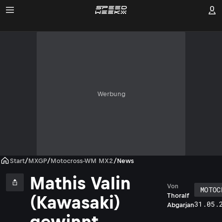
Werbung
Start
/
MXGP
/
Motocross-WM MX2
/
News
Mathis Valin
Von
MOTOC
Thoralf
(Kawasaki)
31.05.
Abgarjan
gewinnt