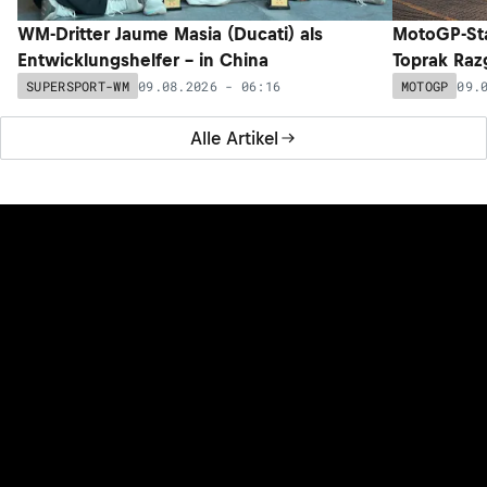
WM-Dritter Jaume Masia (Ducati) als
MotoGP-Sta
Entwicklungshelfer – in China
Toprak Razg
09.08.2026 - 06:16
09.
SUPERSPORT-WM
MOTOGP
Alle Artikel