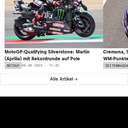
MotoGP-Qualifying Silverstone: Martin
Cremona, S
(Aprilia) mit Rekordrunde auf Pole
WM-Punkte 
08.08.2026 - 13:42
MOTOGP
SEITENWAGE
Alle Artikel