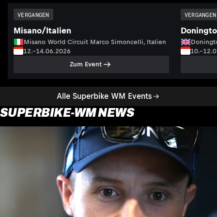
VERGANGEN
VERGANGEN
Misano/Italien
Doningto
Misano World Circuit Marco Simoncelli, Italien
Doningto
12.–14.06.2026
10.–12.
Zum Event
Alle Superbike WM Events
SUPERBIKE-WM NEWS