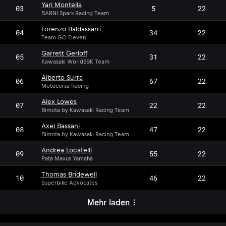
Yari Montella
03
5
22
BARNI Spark Racing Team
Lorenzo Baldassarri
04
34
22
Team GO Eleven
Garrett Gerloff
05
31
22
Kawasaki WorldSBK Team
Alberto Surra
06
67
22
Motocorsa Racing
Alex Lowes
07
22
22
Bimota by Kawasaki Racing Team
Axel Bassani
08
47
22
Bimota by Kawasaki Racing Team
Andrea Locatelli
09
55
22
Pata Maxus Yamaha
Thomas Bridewell
10
46
22
Superbike Advocates
Mehr laden