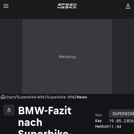
Werbung
Start
/
Superbike-WM
/
Superbike WM
/
News
BMW-Fazit
SUPERBIK
Von
nach
19.05.2026
Kay
11:44
Hettich
Superbike-