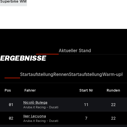
Superbike WM
Ergebnisse
Aktueller Stand
ERGEBNISSE
Rennen
Startaufstellung
Rennen
Startaufstellung
Warm-up
Re
Pos
Fahrer
Start Nr
Runden
Nicolò Bulega
01
11
22
Aruba.it Racing - Ducati
Iker Lecuona
02
7
22
Aruba.it Racing - Ducati