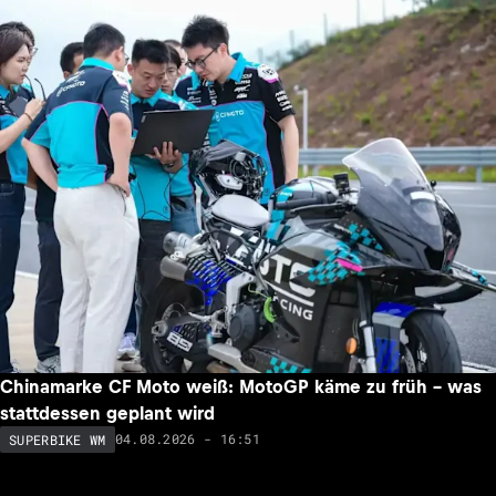
Chinamarke CF Moto weiß: MotoGP käme zu früh – was
stattdessen geplant wird
04.08.2026 - 16:51
SUPERBIKE WM