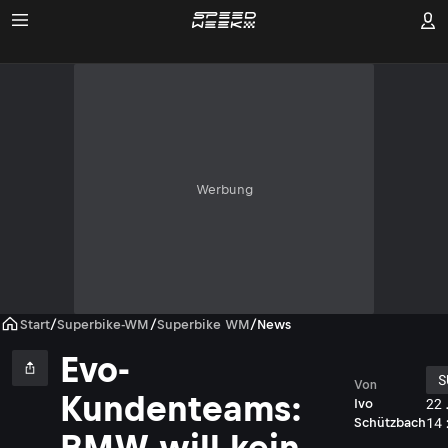
Werbung
Start
/
Superbike-WM
/
Superbike WM
/
News
Evo-
S
Von
Kundenteams:
22
Ivo
14
Schützbach
BMW will kein