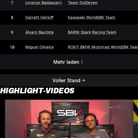
7
Lorenzo Baldassarri
Team GoEleven
8
Garrett Gerloff
Kawasaki WorldSBK Team
9
Álvaro Bautista
BARNI Spark Racing Team
10
Miguel Oliveira
ROKiT BMW Motorrad WorldSBK Tea
Mehr laden
Voller Stand
HIGHLIGHT-VIDEOS