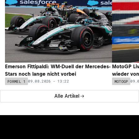
Emerson Fittipaldi: WM-Duell der Mercedes-
MotoGP Liv
Stars noch lange nicht vorbei
wieder von 
09.08.2026 - 13:22
09.
FORMEL 1
MOTOGP
Alle Artikel