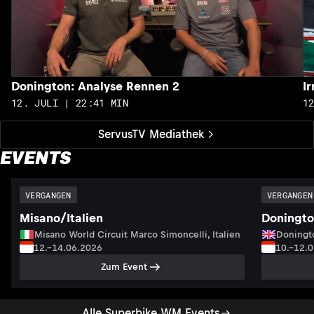
Donington: Analyse Rennen 2
I
12. JULI | 22:41 MIN
1
ServusTV Mediathek
EVENTS
VERGANGEN
VERGANGEN
Misano/Italien
Doningto
Misano World Circuit Marco Simoncelli, Italien
Doningto
12.–14.06.2026
10.–12.
Zum Event
Alle Superbike WM Events