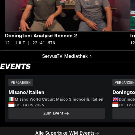
Donington: Analyse Rennen 2
I
12. JULI | 22:41 MIN
1
ServusTV Mediathek
EVENTS
VERGANGEN
VERGANGEN
Misano/Italien
Doningto
Misano World Circuit Marco Simoncelli, Italien
Doningto
12.–14.06.2026
10.–12.
Zum Event
Alle Superbike WM Events