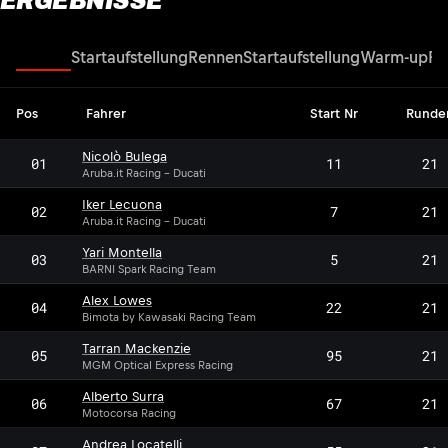
ERGEBNISSE
Rennen
Startaufstellung
Rennen
Startaufstellung
Warm-up
Re
Pos
Fahrer
Start Nr
Runde
Nicolò Bulega
01
11
21
Aruba.it Racing - Ducati
Iker Lecuona
02
7
21
Aruba.it Racing - Ducati
Yari Montella
03
5
21
BARNI Spark Racing Team
Alex Lowes
04
22
21
Bimota by Kawasaki Racing Team
Tarran Mackenzie
05
95
21
MGM Optical Express Racing
Alberto Surra
06
67
21
Motocorsa Racing
Andrea Locatelli