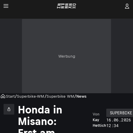
Werbung
Start
/
Superbike-WM
/
Superbike WM
/
News
Honda in
SUPERBIKE
Von
Misano:
16.06.2026
Kay
12:34
Hettich
Erst am