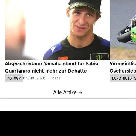
Abgeschrieben: Yamaha stand für Fabio
Vermeintli
Quartararo nicht mehr zur Debatte
Oschersleb
06.08.2026 - 21:11
MOTOGP
EURO MOTO 
Alle Artikel