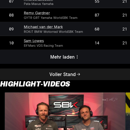
07
55
21
Pata Maxus Yamaha
Remy Gardner
08
87
21
GYTR GRT Yamaha WorldSBK Team
Michael van der Mark
09
60
21
ROKiT BMW Motorrad WorldSBK Team
Sam Lowes
10
14
21
Elf Marc VDS Racing Team
Mehr laden
Voller Stand
HIGHLIGHT-VIDEOS