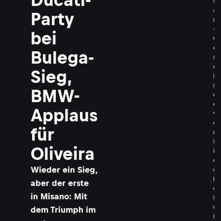
F
a
Party
n
-
bei
G
e
Bulega-
m
e
Sieg,
i
n
BMW-
d
e
Applaus
v
o
für
n
N
Oliveira
i
c
Wieder ein Sieg,
o
l
aber der erste
o
in Misano: Mit
B
u
dem Triumph im
l