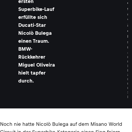
ersten
e
Superbike-Lauf
g
a
erfüllte sich
w
Ducati-Star
ä
c
Nicolò Bulega
h
einen Traum.
s
t
BMW-
©
Rückkehrer
G
O
Miguel Oliveira
L
D
hielt tapfer
&
G
durch.
O
O
S
E
Noch nie hatte Nicolò Bulega auf dem Misano World