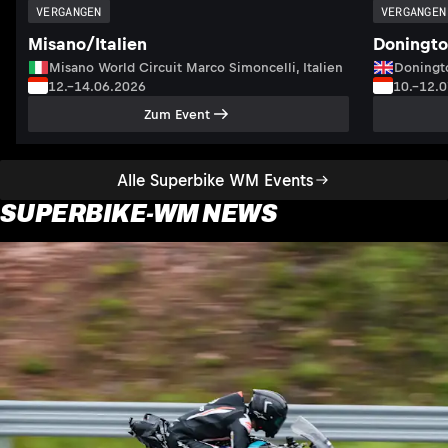
VERGANGEN
VERGANGEN
Misano/Italien
Doningto
Misano World Circuit Marco Simoncelli, Italien
Doningto
12.–14.06.2026
10.–12.
Zum Event
Alle Superbike WM Events
SUPERBIKE-WM NEWS