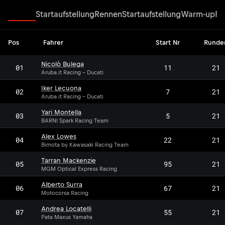
Rennen
Startaufstellung
Rennen
Startaufstellung
Warm-up
Re
Pos
Fahrer
Start Nr
Runde
Nicolò Bulega
01
11
21
Aruba.it Racing - Ducati
Iker Lecuona
02
7
21
Aruba.it Racing - Ducati
Yari Montella
03
5
21
BARNI Spark Racing Team
Alex Lowes
04
22
21
Bimota by Kawasaki Racing Team
Tarran Mackenzie
05
95
21
MGM Optical Express Racing
Alberto Surra
06
67
21
Motocorsa Racing
Andrea Locatelli
07
55
21
Pata Maxus Yamaha