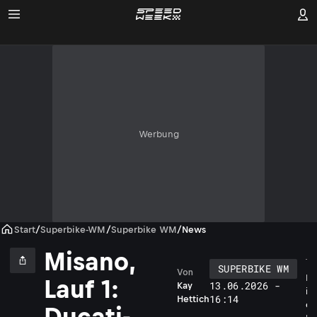
Werbung
Start
/
Superbike-WM
/
Superbike WM
/
News
Misano,
SUPERBIKE WM
Von
D
Lauf 1:
13.06.2026 -
Kay
i
16:14
Hettich
e
Ducati-