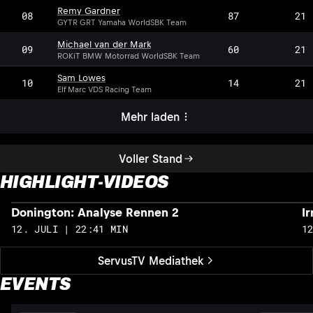
Remy Gardner
08
87
21
GYTR GRT Yamaha WorldSBK Team
Michael van der Mark
09
60
21
ROKiT BMW Motorrad WorldSBK Team
Sam Lowes
10
14
21
Elf Marc VDS Racing Team
Mehr laden
Voller Stand
HIGHLIGHT-VIDEOS
Donington: Analyse Rennen 2
I
12. JULI | 22:41 MIN
1
ServusTV Mediathek
EVENTS