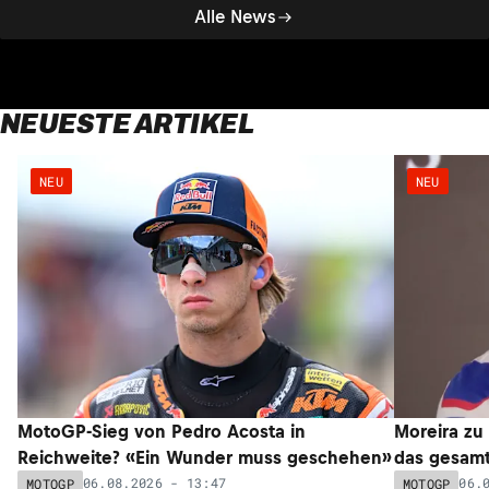
Alle News
NEUESTE ARTIKEL
NEU
NEU
MotoGP-Sieg von Pedro Acosta in
Moreira zu
Reichweite? «Ein Wunder muss geschehen»
das gesam
06.08.2026 - 13:47
06.
MOTOGP
MOTOGP