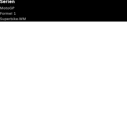
Serien
MotoGP
Formel 1
Superbike-WM