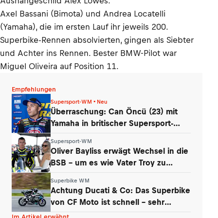
Aushängeschild Alex Lowes.
Axel Bassani (Bimota) und Andrea Locatelli
(Yamaha), die im ersten Lauf ihr jeweils 200.
Superbike-Rennen absolvierten, gingen als Siebter
und Achter ins Rennen. Bester BMW-Pilot war
Miguel Oliveira auf Position 11.
Empfehlungen
Supersport-WM • Neu
Überraschung: Can Öncü (23) mit
Yamaha in britischer Supersport-
Serie
Supersport-WM
Oliver Bayliss erwägt Wechsel in die
BSB – um es wie Vater Troy zu
machen?
Superbike WM
Achtung Ducati & Co: Das Superbike
von CF Moto ist schnell – sehr
schnell
Im Artikel erwähnt