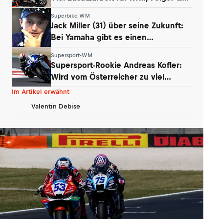
Grünwald
Superbike WM
Jack Miller (31) über seine Zukunft:
Bei Yamaha gibt es einen
Whistleblower
Supersport-WM
Supersport-Rookie Andreas Kofler:
Wird vom Österreicher zu viel
erwartet?
Im Artikel erwähnt
Valentin Debise