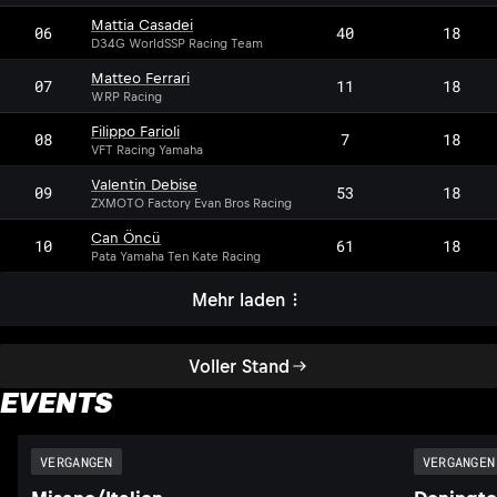
Mattia Casadei
06
40
18
D34G WorldSSP Racing Team
Matteo Ferrari
07
11
18
WRP Racing
Filippo Farioli
08
7
18
VFT Racing Yamaha
Valentin Debise
09
53
18
ZXMOTO Factory Evan Bros Racing
Can Öncü
10
61
18
Pata Yamaha Ten Kate Racing
Mehr laden
Voller Stand
EVENTS
VERGANGEN
VERGANGEN