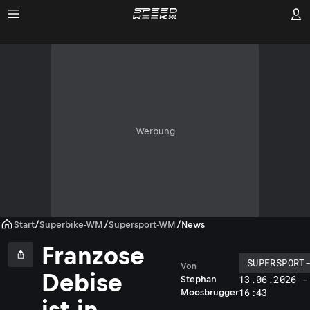
Werbung
Start
/
Superbike-WM
/
Supersport-WM
/
News
Franzose
SUPERSPORT
Von
Debise
13.06.2026 -
Stephan
16:43
Moosbrugger
ist in