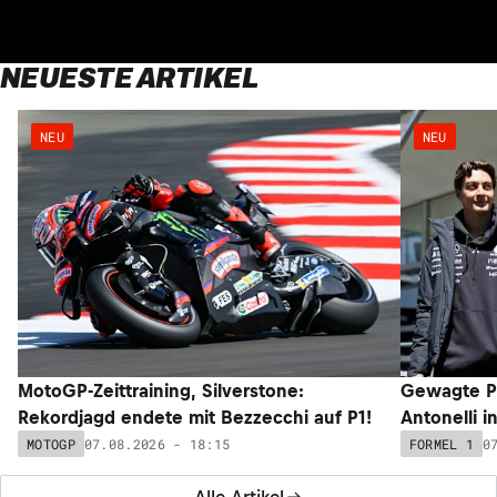
NEUESTE ARTIKEL
NEU
NEU
MotoGP-Zeittraining, Silverstone:
Gewagte P
Rekordjagd endete mit Bezzecchi auf P1!
Antonelli i
07.08.2026 - 18:15
0
MOTOGP
FORMEL 1
Alle Artikel