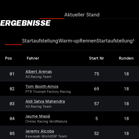
Ergebnisse
Aktueller Stand
ERGEBNISSE
Rennen
Startaufstellung
Warm-up
Rennen
Startaufstellung
Wa
Pos
Fahrer
Start Nr
Runden
Albert Arenas
01
75
18
AS Racing Team
Tom Booth-Amos
02
69
18
PTR Triumph Factory Racing
Aldi Satya Mahendra
03
57
18
AS Racing Team
Jaume Masiá
04
5
18
Orelac Racing VerdNatura
Jeremy Alcoba
05
52
18
Kawasaki WorldSSP Team