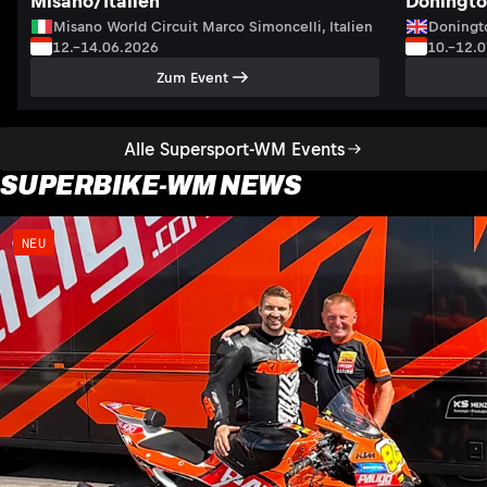
Misano/Italien
Doningto
Misano World Circuit Marco Simoncelli, Italien
Doningto
12.–14.06.2026
10.–12.
Zum Event
Alle Supersport-WM Events
SUPERBIKE-WM NEWS
NEU