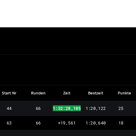
Start Nr
Runden
Zeit
Bestzeit
Punkte
44
66
1:32:28,105
1:20,122
25
63
66
+19,561
1:20,640
18