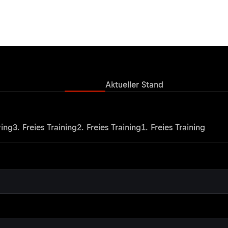
Ergebnisse
Aktueller Stand
ying
3. Freies Training
2. Freies Training
1. Freies Training