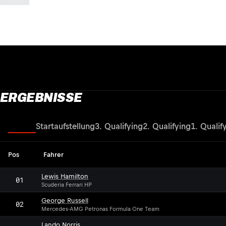
ERGEBNISSE
Rennen
Startaufstellung
3. Qualifying
2. Qualifying
1. Qualif
Pos
Fahrer
Lewis Hamilton
01
Scuderia Ferrari HP
George Russell
02
Mercedes-AMG Petronas Formula One Team
Lando Norris