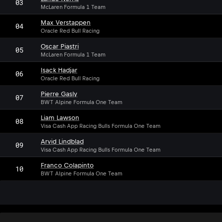
03
McLaren Formula 1 Team
Max Verstappen
04
Oracle Red Bull Racing
Oscar Piastri
05
McLaren Formula 1 Team
Isack Hadjar
06
Oracle Red Bull Racing
Pierre Gasly
07
BWT Alpine Formula One Team
Liam Lawson
08
Visa Cash App Racing Bulls Formula One Team
Arvid Lindblad
09
Visa Cash App Racing Bulls Formula One Team
Franco Colapinto
10
BWT Alpine Formula One Team