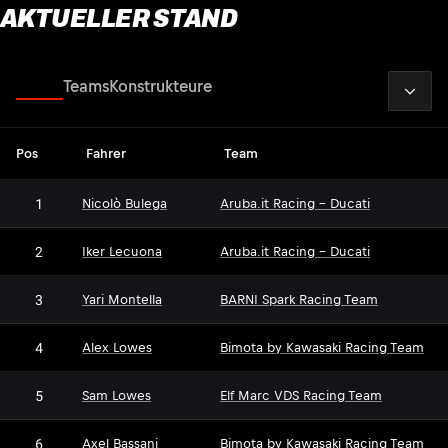
AKTUELLER STAND
2026
Fahrer
Teams
Konstrukteure
Pos
Fahrer
Team
1
Nicolò Bulega
Aruba.it Racing - Ducati
2
Iker Lecuona
Aruba.it Racing - Ducati
3
Yari Montella
BARNI Spark Racing Team
4
Alex Lowes
Bimota by Kawasaki Racing Team
5
Sam Lowes
Elf Marc VDS Racing Team
6
Axel Bassani
Bimota by Kawasaki Racing Team