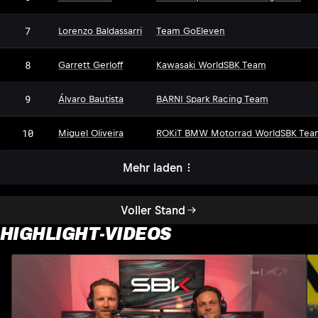
7
Lorenzo Baldassarri
Team GoEleven
8
Garrett Gerloff
Kawasaki WorldSBK Team
9
Álvaro Bautista
BARNI Spark Racing Team
10
Miguel Oliveira
ROKiT BMW Motorrad WorldSBK Tea
Mehr laden
Voller Stand
HIGHLIGHT-VIDEOS