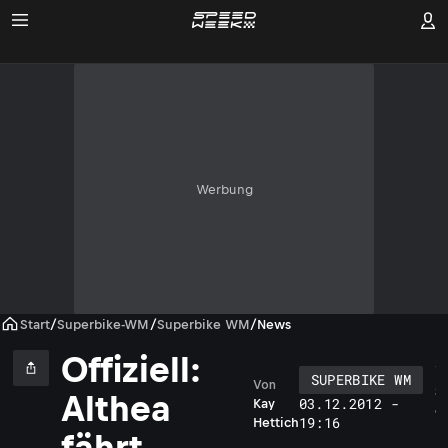
Werbung
Start
/
Superbike-WM
/
Superbike WM
/
News
Offiziell:
SUPERBIKE WM
Von
S
Althea
03.12.2012 -
Kay
c
19:16
Hettich
h
fährt