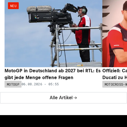
NEU
MotoGP in Deutschland ab 2027 bei RTL: Es
Offiziell: 
gibt jede Menge offene Fragen
Ducati zu 
06.08.2026 - 05:55
MOTOGP
MOTOCROSS-
Alle Artikel