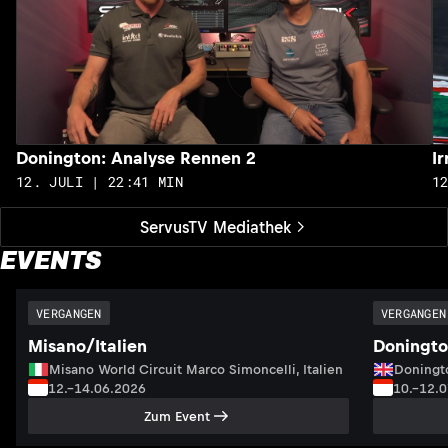
Donington: Analyse Rennen 2
I
12. JULI | 22:41 MIN
1
ServusTV Mediathek
EVENTS
VERGANGEN
VERGANGEN
Misano/Italien
Doningto
Misano World Circuit Marco Simoncelli, Italien
Doningto
12.–14.06.2026
10.–12.
Zum Event