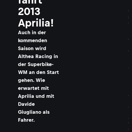
l
i
2013
t
z
Aprilia!
o
h
Auch in der
r
G
kommenden
i
Saison wird
g
Althea Racing in
i
D
der Superbike-
a
WM an den Start
l
l
gehen. Wie
'
erwartet mit
I
Aprilia und mit
g
n
Davide
a
Giugliano als
h
a
Fahrer.
t
e