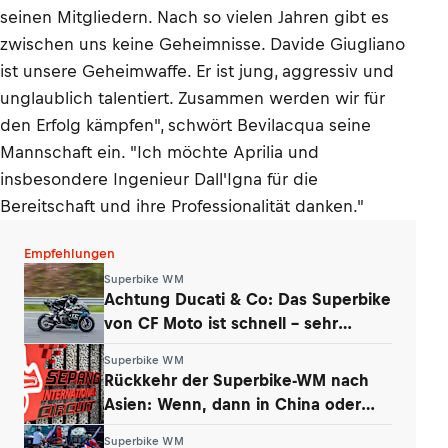
seinen Mitgliedern. Nach so vielen Jahren gibt es
zwischen uns keine Geheimnisse. Davide Giugliano
ist unsere Geheimwaffe. Er ist jung, aggressiv und
unglaublich talentiert. Zusammen werden wir für
den Erfolg kämpfen", schwört Bevilacqua seine
Mannschaft ein. "Ich möchte Aprilia und
insbesondere Ingenieur Dall'Igna für die
Bereitschaft und ihre Professionalität danken."
Empfehlungen
Superbike WM
Achtung Ducati & Co: Das Superbike
von CF Moto ist schnell – sehr
schnell
Superbike WM
Rückkehr der Superbike-WM nach
Asien: Wenn, dann in China oder
Malaysia
Superbike WM