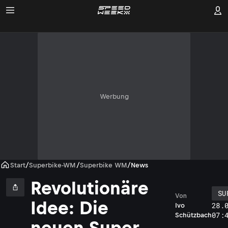
Werbung
Start
/
Superbike-WM
/
Superbike WM
/
News
Revolutionäre
SU
Von
Idee: Die
28.
Ivo
07:
Schützbach
neuen Super