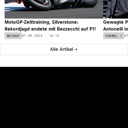
MotoGP-Zeittraining, Silverstone:
Gewagte P
Rekordjagd endete mit Bezzecchi auf P1!
Antonelli i
07.08.2026 - 18:15
0
MOTOGP
FORMEL 1
Alle Artikel