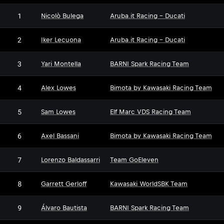
1
Nicolò Bulega
Aruba.it Racing - Ducati
2
Iker Lecuona
Aruba.it Racing - Ducati
3
Yari Montella
BARNI Spark Racing Team
4
Alex Lowes
Bimota by Kawasaki Racing Team
5
Sam Lowes
Elf Marc VDS Racing Team
6
Axel Bassani
Bimota by Kawasaki Racing Team
7
Lorenzo Baldassarri
Team GoEleven
8
Garrett Gerloff
Kawasaki WorldSBK Team
9
Álvaro Bautista
BARNI Spark Racing Team