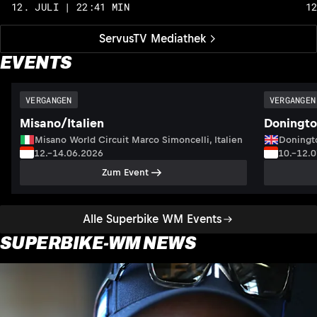
12. JULI | 22:41 MIN
1
ServusTV Mediathek
EVENTS
VERGANGEN
VERGANGEN
Misano/Italien
Doningto
Misano World Circuit Marco Simoncelli, Italien
Doningto
12.–14.06.2026
10.–12.
Zum Event
Alle Superbike WM Events
SUPERBIKE-WM NEWS