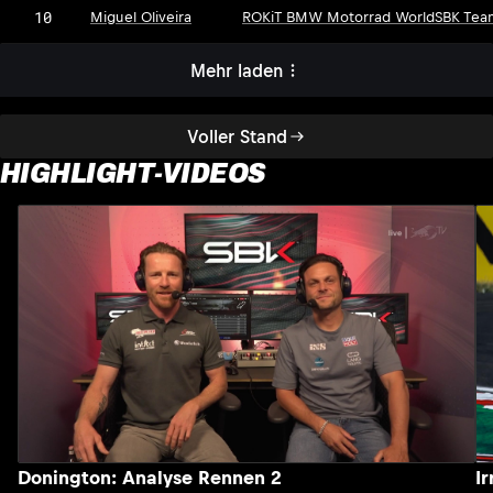
10
Miguel Oliveira
ROKiT BMW Motorrad WorldSBK Tea
Mehr laden
Voller Stand
HIGHLIGHT-VIDEOS
Donington: Analyse Rennen 2
I