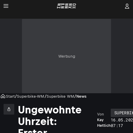
Werbung
Start
/
Superbike-WM
/
Superbike WM
/
News
Ungewohnte
SUPERBI
Von
Uhrzeit:
16.05.20
Kay
07:17
Hettich
Erster