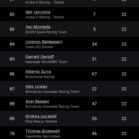
Aruba.it Racing - Ducati
Iker Lecuona
02
7
22
Aruba.it Racing - Ducati
Yari Montella
03
5
22
BARNI Spark Racing Team
Lorenzo Baldassarri
04
34
22
Team GO Eleven
Garrett Gerloff
05
31
22
Kawasaki WorldSBK Team
Alberto Surra
06
67
22
Motocorsa Racing
Alex Lowes
07
22
22
Bimota by Kawasaki Racing Team
Axel Bassani
08
47
22
Bimota by Kawasaki Racing Team
Andrea Locatelli
09
55
22
Pata Maxus Yamaha
Thomas Bridewell
10
46
22
Superbike Advocates