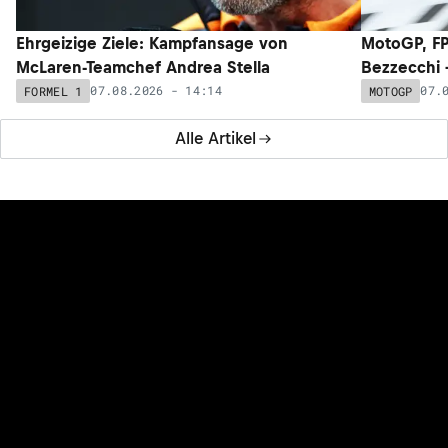
Ehrgeizige Ziele: Kampfansage von
MotoGP, FP
McLaren-Teamchef Andrea Stella
Bezzecchi –
07.08.2026 - 14:14
07.
FORMEL 1
MOTOGP
Alle Artikel