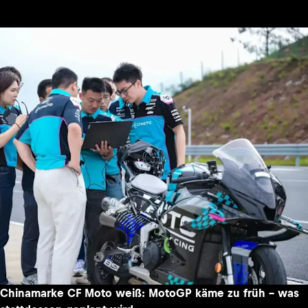
Chinamarke CF Moto weiß: MotoGP käme zu früh – was