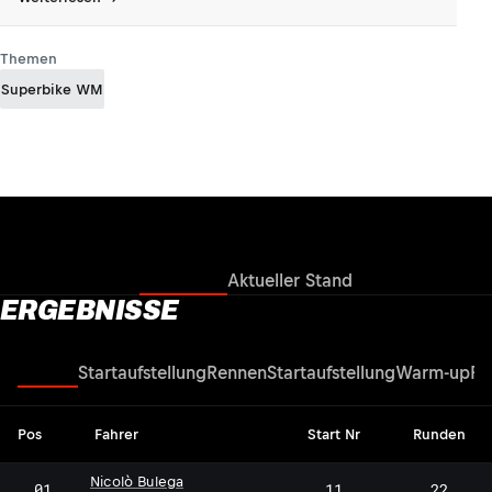
Themen
Superbike WM
Ergebnisse
Aktueller Stand
ERGEBNISSE
Rennen
Startaufstellung
Rennen
Startaufstellung
Warm-up
Re
Pos
Fahrer
Start Nr
Runden
Nicolò Bulega
01
11
22