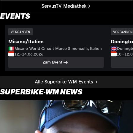
ServusTV Mediathek
EVENTS
VERGANGEN
VERGANGEN
Misano/Italien
Doningto
Misano World Circuit Marco Simoncelli, Italien
Doningto
12.–14.06.2026
10.–12.
Zum Event
Alle Superbike WM Events
SUPERBIKE-WM NEWS