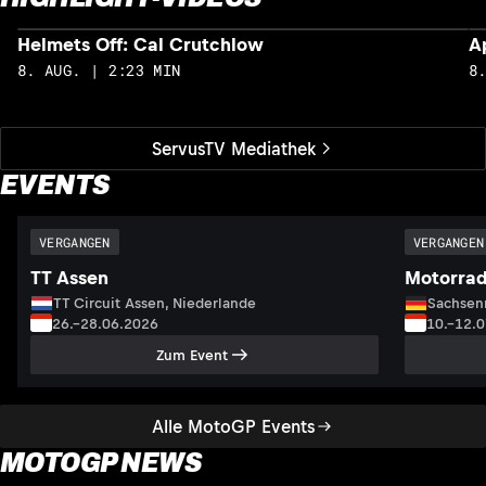
Helmets Off: Cal Crutchlow
A
8. AUG. | 2:23 MIN
8
ServusTV Mediathek
EVENTS
VERGANGEN
VERGANGEN
TT Assen
Motorrad
TT Circuit Assen, Niederlande
Sachsenr
26.–28.06.2026
10.–12.
Zum Event
Alle MotoGP Events
MOTOGP NEWS