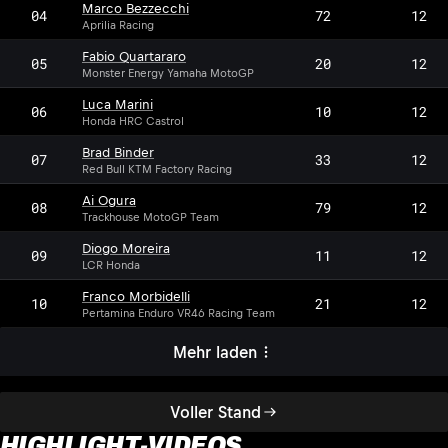
Marco Bezzecchi
04
72
12
Aprilia Racing
Fabio Quartararo
05
20
12
Monster Energy Yamaha MotoGP
Luca Marini
06
10
12
Honda HRC Castrol
Brad Binder
07
33
12
Red Bull KTM Factory Racing
Ai Ogura
08
79
12
Trackhouse MotoGP Team
Diogo Moreira
09
11
12
LCR Honda
Franco Morbidelli
10
21
12
Pertamina Enduro VR46 Racing Team
Mehr laden
Voller Stand
HIGHLIGHT-VIDEOS