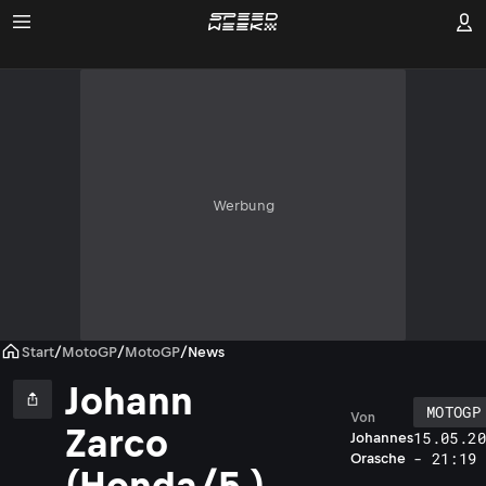
Werbung
Start
/
MotoGP
/
MotoGP
/
News
Johann
MOTOGP
Von
Zarco
15.05.20
Johannes
- 21:19
Orasche
(Honda/5.)