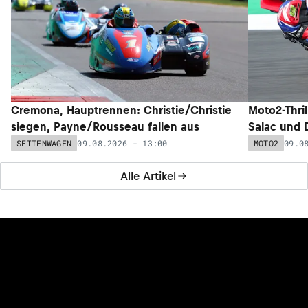
Cremona, Hauptrennen: Christie/Christie
Moto2-Thril
siegen, Payne/Rousseau fallen aus
Salac und 
09.08.2026 - 13:00
09.0
SEITENWAGEN
MOTO2
Alle Artikel