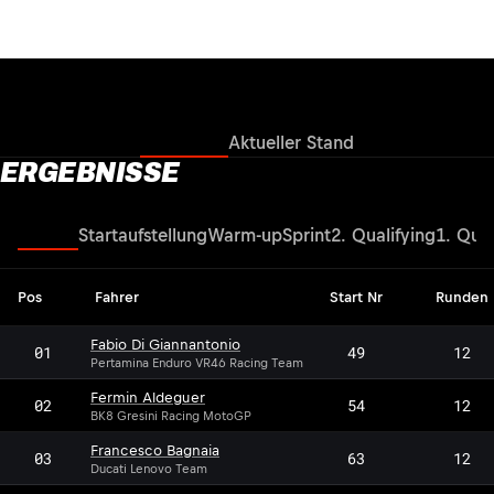
Ergebnisse
Aktueller Stand
ERGEBNISSE
Rennen
Startaufstellung
Warm-up
Sprint
2. Qualifying
1. Qual
Pos
Fahrer
Start Nr
Runden
Fabio Di Giannantonio
01
49
12
Pertamina Enduro VR46 Racing Team
Fermin Aldeguer
02
54
12
BK8 Gresini Racing MotoGP
Francesco Bagnaia
03
63
12
Ducati Lenovo Team