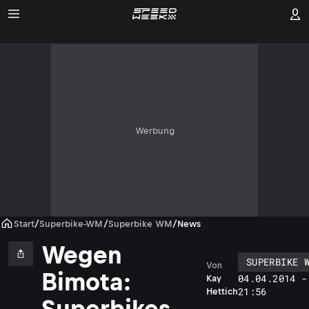
Werbung
Start
/
Superbike-WM
/
Superbike WM
/
News
Wegen
SUPERBIKE 
Von
Bimota:
04.04.2014 -
Kay
21:56
Hettich
Superbikes