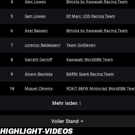
4
Alex Lowes
Bimota by Kawasaki Racing Team
5
Sam Lowes
Elf Marc VDS Racing Team
6
Axel Bassani
Bimota by Kawasaki Racing Team
7
Lorenzo Baldassarri
Team GoEleven
8
Garrett Gerloff
Kawasaki WorldSBK Team
9
Álvaro Bautista
BARNI Spark Racing Team
10
Miguel Oliveira
ROKiT BMW Motorrad WorldSBK Tea
Mehr laden
Voller Stand
HIGHLIGHT-VIDEOS