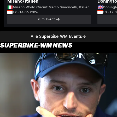
Misano/Italien
Doningto
Misano World Circuit Marco Simoncelli, Italien
Doningto
12.–14.06.2026
10.–12.
Zum Event
Alle Superbike WM Events
SUPERBIKE-WM NEWS