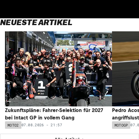
NEUESTE ARTIKEL
Zukunftspläne: Fahrer-Selektion für 2027
Pedro Acos
bei Intact GP in vollem Gang
angriffslus
07.08.2026 - 21:57
07.
MOTO2
MOTOGP