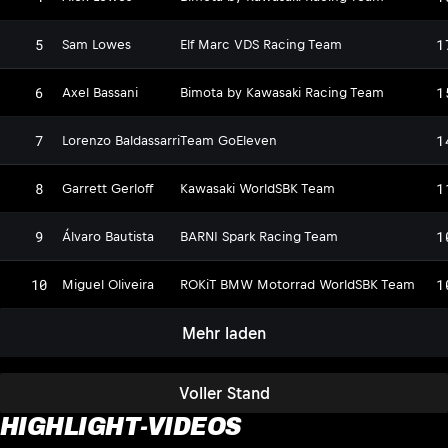
5
1
Sam Lowes
Elf Marc VDS Racing Team
6
1
Axel Bassani
Bimota by Kawasaki Racing Team
7
1
Lorenzo Baldassarri
Team GoEleven
8
1
Garrett Gerloff
Kawasaki WorldSBK Team
9
1
Álvaro Bautista
BARNI Spark Racing Team
10
1
Miguel Oliveira
ROKiT BMW Motorrad WorldSBK Team
Mehr laden
Voller Stand
HIGHLIGHT-VIDEOS