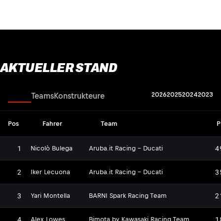
AKTUELLER STAND
2026
2025
2024
2023
Fahrer
Teams
Konstrukteure
Pos
Fahrer
Team
P
1
4
Nicolò Bulega
Aruba.it Racing - Ducati
2
3
Iker Lecuona
Aruba.it Racing - Ducati
3
2
Yari Montella
BARNI Spark Racing Team
4
1
Alex Lowes
Bimota by Kawasaki Racing Team