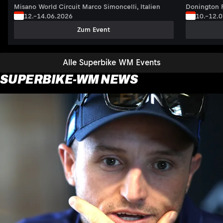
Misano World Circuit Marco Simoncelli, Italien
Donington P
12.–14.06.2026
10.–12.
Zum Event
Alle Superbike WM Events
SUPERBIKE-WM NEWS