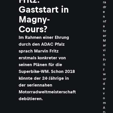
ra
Gaststart in
dr
e
Magny-
n
nf
Cours?
a
hr
er
Im Rahmen einer Ehrung
M
durch den ADAC Pfalz
ar
vi
sprach Marvin Fritz
n
erstmals konkreter von
Fr
seinen Plänen für die
it
z
Superbike-WM. Schon 2018
w
könnte der 24-Jährige in
ur
d
der seriennahen
e
Motorradweltmeisterschaft
v
debütieren.
o
m
A
D