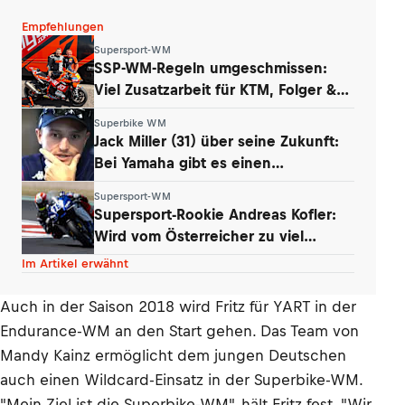
Empfehlungen
Supersport-WM
SSP-WM-Regeln umgeschmissen:
Viel Zusatzarbeit für KTM, Folger &
Grünwald
Superbike WM
Jack Miller (31) über seine Zukunft:
Bei Yamaha gibt es einen
Whistleblower
Supersport-WM
Supersport-Rookie Andreas Kofler:
Wird vom Österreicher zu viel
erwartet?
Im Artikel erwähnt
Auch in der Saison 2018 wird Fritz für YART in der
Endurance-WM an den Start gehen. Das Team von
Mandy Kainz ermöglicht dem jungen Deutschen
auch einen Wildcard-Einsatz in der Superbike-WM.
"Mein Ziel ist die Superbike-WM", hält Fritz fest. "Wir