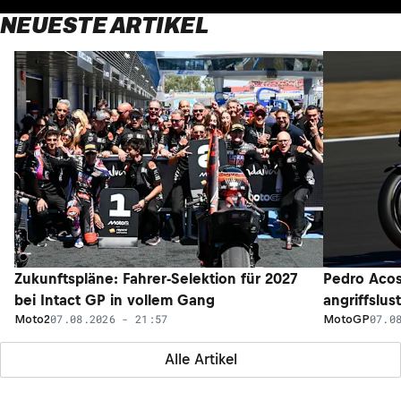
NEUESTE ARTIKEL
Zukunftspläne: Fahrer-Selektion für 2027
Pedro Acos
bei Intact GP in vollem Gang
angriffslus
07.08.2026 - 21:57
07.0
Moto2
MotoGP
Alle Artikel