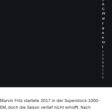
A
C
Pf
al
z
g
e
e
hr
t
©
S
O
N
N
I
C
K
Marvin Fritz startete 2017 in der Superstock-1000-
EM, doch die Saison verlief nicht erhofft. Nach