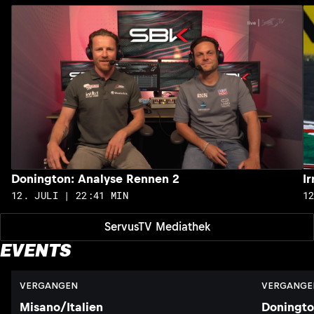
Donington: Analyse Rennen 2
I
12. JULI | 22:41 MIN
1
ServusTV Mediathek
EVENTS
VERGANGEN
VERGANGE
Misano/Italien
Doningto