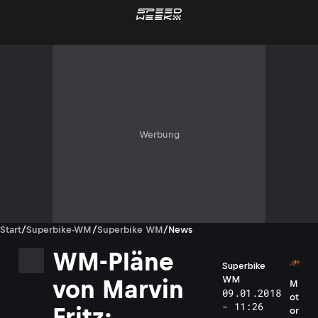
Werbung
Start
/
Superbike-WM
/
Superbike WM
/
News
WM-Pläne
Superbike
WM
von Marvin
M
09.01.2018
ot
- 11:26
Fritz:
or