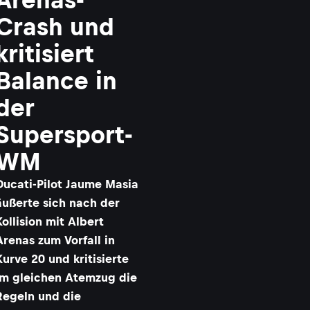
Crash und
kritisiert
Balance in
der
Supersport-
WM
Ducati-Pilot Jaume Masia
äußerte sich nach der
Kollision mit Albert
Arenas zum Vorfall in
Kurve 20 und kritisierte
im gleichen Atemzug die
Regeln und die