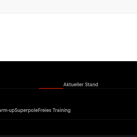
Ergebnisse
Aktueller Stand
rm-up
Superpole
Freies Training