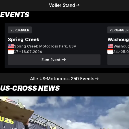
Voller Stand
EVENTS
VERGANGEN
VERGANGEN
Spring Creek
Washoug
Spring Creek Motocross Park, USA
Washoug
17.–18.07.2026
24.–25.
Zum Event
Alle US-Motocross 250 Events
US-CROSS NEWS