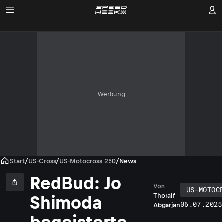
Werbung
Start
/
US-Cross
/
US-Motocross 250
/
News
RedBud: Jo
Von
US-MOTOC
Thoralf
Shimoda
06.07.2025
Abgarjan
begeisterte