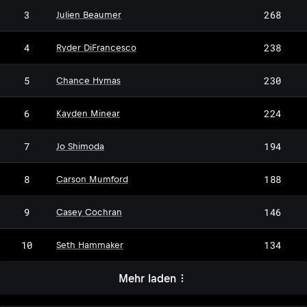
3
268
Julien Beaumer
4
238
Ryder DiFrancesco
5
230
Chance Hymas
6
224
Kayden Minear
7
194
Jo Shimoda
8
188
Carson Mumford
9
146
Casey Cochran
10
134
Seth Hammaker
Mehr laden