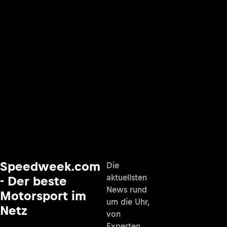
Speedweek.com
Die
aktuellsten
- Der beste
News rund
Motorsport im
um die Uhr,
Netz
von
Experten