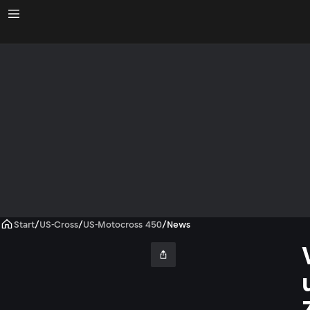
Start
/
US-Cross
/
US-Motocross 450
/
News