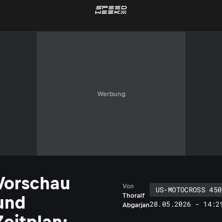
Werbung
Vorschau
Von
US-MOTOCROSS 450
Thoralf
und
28.05.2026 - 14:2
Abgarjan
Zeitplan: