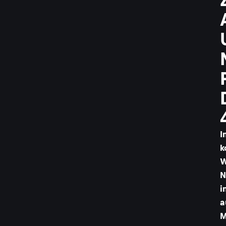
I
k
W
N
i
a
M