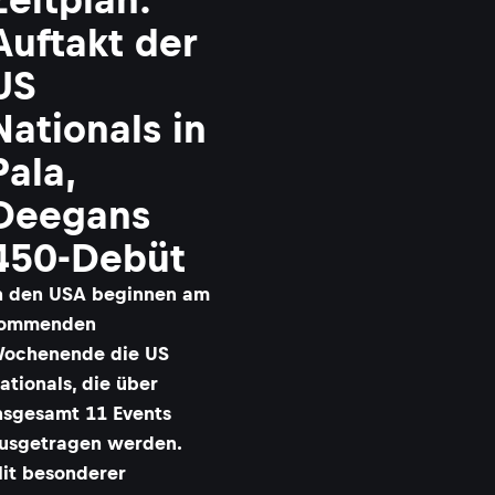
Auftakt der
US
Nationals in
Pala,
Deegans
450-Debüt
n den USA beginnen am
ommenden
ochenende die US
ationals, die über
nsgesamt 11 Events
usgetragen werden.
it besonderer