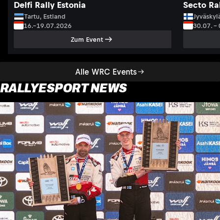
Delfi Rally Estonia
Secto Ral
Tartu, Estland
Jyväskyl
16.–19.07.2026
30.07. –
Zum Event
Alle WRC Events
RALLYESPORT NEWS