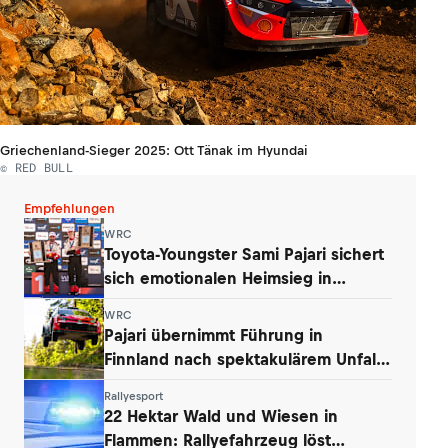
Griechenland-Sieger 2025: Ott Tänak im Hyundai
© RED BULL
Empfehlungen
WRC
Toyota-Youngster Sami Pajari sichert
sich emotionalen Heimsieg in
Finnland
WRC
Pajari übernimmt Führung in
Finnland nach spektakulärem Unfall
von Ogier
Rallyesport
22 Hektar Wald und Wiesen in
Flammen: Rallyefahrzeug löst