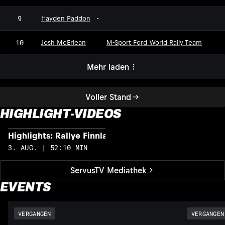
9
Hayden Paddon
-
10
Josh McErlean
M-Sport Ford World Rally Team
Mehr laden
Voller Stand
HIGHLIGHT-VIDEOS
Highlights: Rallye Finnland
H
3. AUG. | 52:10 MIN
2
ServusTV Mediathek
EVENTS
VERGANGEN
VERGANGEN