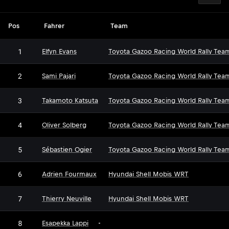
Pos
Fahrer
Team
1
Elfyn Evans
Toyota Gazoo Racing World Rally Tea
2
Sami Pajari
Toyota Gazoo Racing World Rally Tea
3
Takamoto Katsuta
Toyota Gazoo Racing World Rally Tea
4
Oliver Solberg
Toyota Gazoo Racing World Rally Tea
5
Sébastien Ogier
Toyota Gazoo Racing World Rally Tea
6
Adrien Fourmaux
Hyundai Shell Mobis WRT
7
Thierry Neuville
Hyundai Shell Mobis WRT
8
Esapekka Lappi
-