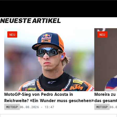
NEUESTE ARTIKEL
NEU
NEU
MotoGP-Sieg von Pedro Acosta in
Moreira zu
Reichweite? «Ein Wunder muss geschehen»
das gesam
06.08.2026 - 13:47
06.
MOTOGP
MOTOGP