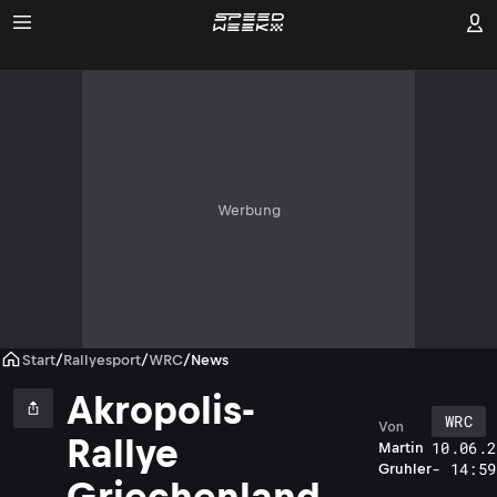
Werbung
Start
/
Rallyesport
/
WRC
/
News
Akropolis-
WRC
Von
Rallye
10.06.2
Martin
- 14:59
Gruhler
Griechenland