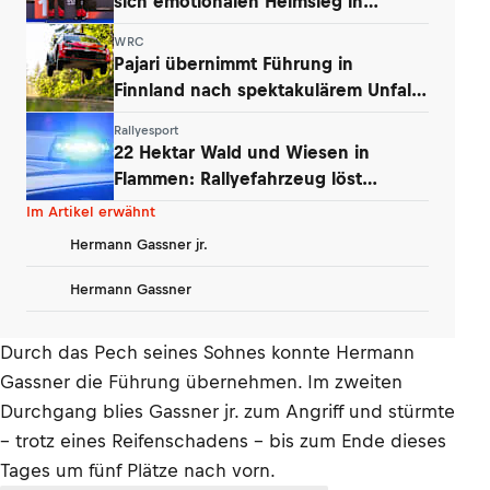
sich emotionalen Heimsieg in
Finnland
WRC
Pajari übernimmt Führung in
Finnland nach spektakulärem Unfall
von Ogier
Rallyesport
22 Hektar Wald und Wiesen in
Flammen: Rallyefahrzeug löst
Großbrand aus
Im Artikel erwähnt
Hermann Gassner jr.
Hermann Gassner
Durch das Pech seines Sohnes konnte Hermann
Gassner die Führung übernehmen. Im zweiten
Durchgang blies Gassner jr. zum Angriff und stürmte
– trotz eines Reifenschadens - bis zum Ende dieses
Tages um fünf Plätze nach vorn.