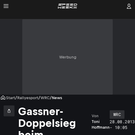
Werbung
Start
/
Rallyesport
/
WRC
/
News
Gassner-
WRC
Von
Doppelsieg
28.08.2013
Toni
- 10:05
Hoffmann
beim