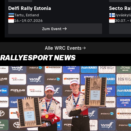
Delfi Rally Estonia
Secto Ral
Tartu, Estland
Jyväskyl
16.–19.07.2026
30.07. –
Zum Event
Alle WRC Events
RALLYESPORT NEWS