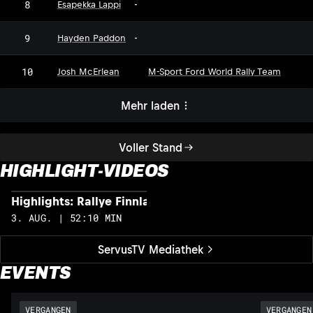
8
Esapekka Lappi
-
9
Hayden Paddon
-
10
Josh McErlean
M-Sport Ford World Rally Team
Mehr laden
Voller Stand
HIGHLIGHT-VIDEOS
Highlights: Rallye Finnland
H
3. AUG. | 52:10 MIN
2
ServusTV Mediathek
EVENTS
VERGANGEN
VERGANGEN