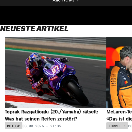
NEUESTE ARTIKEL
Toprak Razgatlioglu (20./Yamaha) rätselt:
McLaren-Te
Was hat seinen Reifen zerstört?
«Das ist di
08.08.2026 - 21:35
0
MOTOGP
FORMEL 1