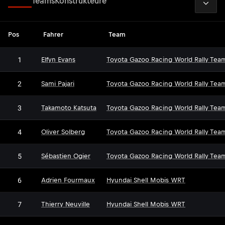
Fahrer
Teams
Konstrukteure
Pos
Fahrer
Team
1
Elfyn Evans
Toyota Gazoo Racing World Rally Tea
2
Sami Pajari
Toyota Gazoo Racing World Rally Tea
3
Takamoto Katsuta
Toyota Gazoo Racing World Rally Tea
4
Oliver Solberg
Toyota Gazoo Racing World Rally Tea
5
Sébastien Ogier
Toyota Gazoo Racing World Rally Tea
6
Adrien Fourmaux
Hyundai Shell Mobis WRT
7
Thierry Neuville
Hyundai Shell Mobis WRT