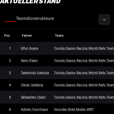
AKTUELLER STAND
2026
Fahrer
Teams
Konstrukteure
Pos
Fahrer
Team
1
Elfyn Evans
Toyota Gazoo Racing World Rally Tea
2
Sami Pajari
Toyota Gazoo Racing World Rally Tea
3
Takamoto Katsuta
Toyota Gazoo Racing World Rally Tea
4
Oliver Solberg
Toyota Gazoo Racing World Rally Tea
5
Sébastien Ogier
Toyota Gazoo Racing World Rally Tea
6
Adrien Fourmaux
Hyundai Shell Mobis WRT