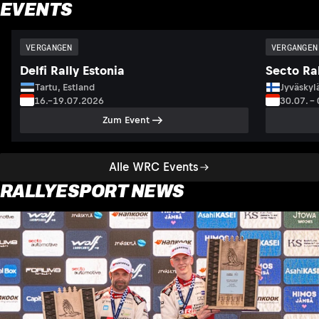
EVENTS
VERGANGEN
VERGANGEN
Delfi Rally Estonia
Secto Ral
Tartu, Estland
Jyväskyl
16.–19.07.2026
30.07. –
Zum Event
Alle WRC Events
RALLYESPORT NEWS