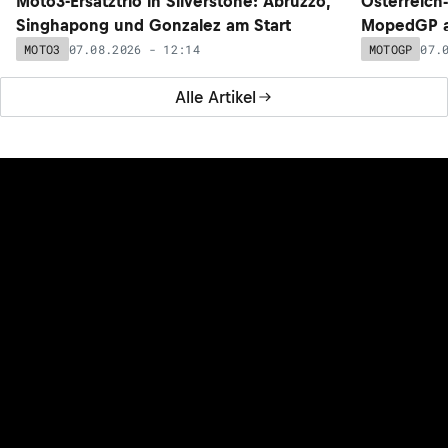
Moto3-Ersatztrio in Silverstone: Abruzzo,
Österreich
Singhapong und Gonzalez am Start
MopedGP a
07.08.2026 - 12:14
07.
MOTO3
MOTOGP
Alle Artikel