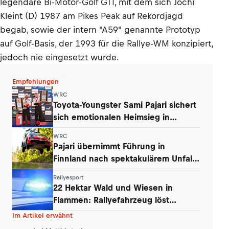
legendäre Bi-Motor-Golf GTI, mit dem sich Jochi
Kleint (D) 1987 am Pikes Peak auf Rekordjagd
begab, sowie der intern "A59" genannte Prototyp
auf Golf-Basis, der 1993 für die Rallye-WM konzipiert,
jedoch nie eingesetzt wurde.
Empfehlungen
WRC
Toyota-Youngster Sami Pajari sichert
sich emotionalen Heimsieg in
Finnland
WRC
Pajari übernimmt Führung in
Finnland nach spektakulärem Unfall
von Ogier
Rallyesport
22 Hektar Wald und Wiesen in
Flammen: Rallyefahrzeug löst
Großbrand aus
Im Artikel erwähnt