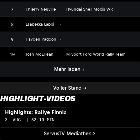
7
Thierry Neuville
Hyundai Shell Mobis WRT
8
Esapekka Lappi
-
9
Hayden Paddon
-
10
Josh McErlean
M-Sport Ford World Rally Team
Mehr laden
Voller Stand
HIGHLIGHT-VIDEOS
Highlights: Rallye Finnland
H
3. AUG. | 52:10 MIN
2
ServusTV Mediathek