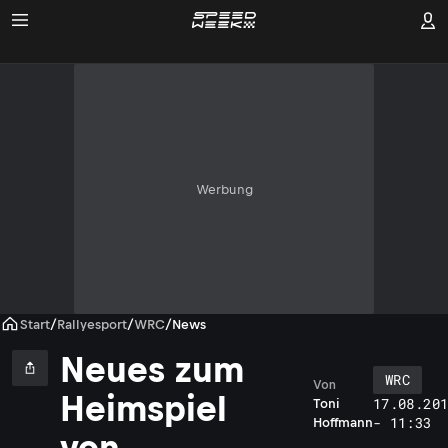
Werbung
Start
/
Rallyesport
/
WRC
/
News
Neues zum
WRC
Von
Heimspiel
17.08.20
Toni
- 11:33
Hoffmann
von