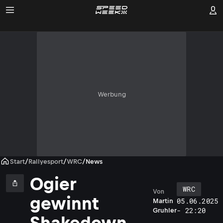
Werbung
Start
/
Rallyesport
/
WRC
/
News
Ogier
WRC
Von
gewinnt
05.06.2025
Martin
- 22:20
Gruhler
Shakedown