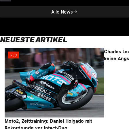
Alle News
NEUESTE ARTIKEL
NEU
NEU
Moto2, Zeittraining: Daniel Holgado mit
Charles Lec
Rekordrunde vor Intact-Duo
keine Angs