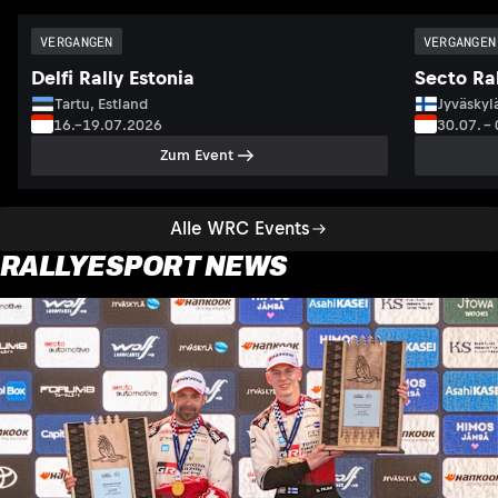
VERGANGEN
VERGANGEN
Delfi Rally Estonia
Secto Ral
Tartu, Estland
Jyväskyl
16.–19.07.2026
30.07. –
Zum Event
Alle WRC Events
RALLYESPORT NEWS