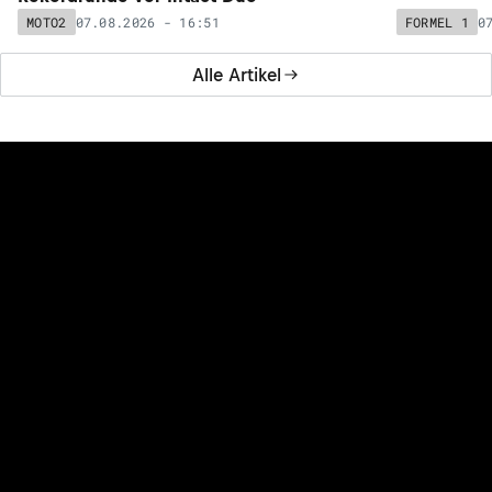
07.08.2026 - 16:51
0
MOTO2
FORMEL 1
Alle Artikel