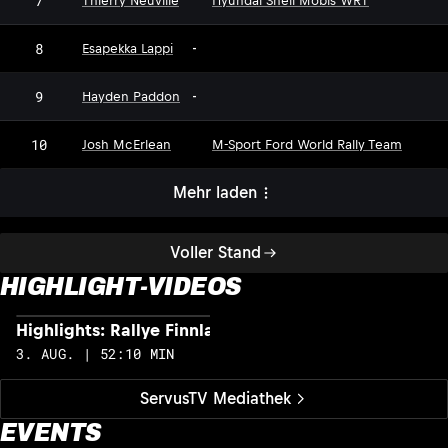
7
Thierry Neuville
Hyundai Shell Mobis WRT
8
Esapekka Lappi
-
9
Hayden Paddon
-
10
Josh McErlean
M-Sport Ford World Rally Team
Mehr laden
Voller Stand
HIGHLIGHT-VIDEOS
Highlights: Rallye Finnland
H
3. AUG. | 52:10 MIN
2
ServusTV Mediathek
EVENTS