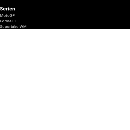
Serien
MotoGP
Formel 1
Superbike-WM